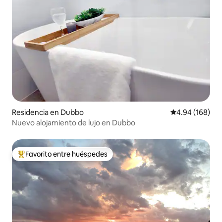
Residencia en Dubbo
Calificación pr
4.94 (168)
Nuevo alojamiento de lujo en Dubbo
Favorito entre huéspedes
De los mejores en Favorito entre huéspedes