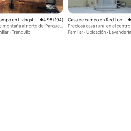
: 4.83 de 5; 6 evaluaciones
ampo en Livingsto
Calificación promedio: 4.98 de 5; 194 evaluac
4.98 (194)
Casa de campo en Red Lodg
C
e
 montaña al norte del Parque
Preciosa casa rural en el centr
Yellowstone
Creek
iliar
·
Tranquilo
Familiar
·
Ubicación
·
Lavanderí