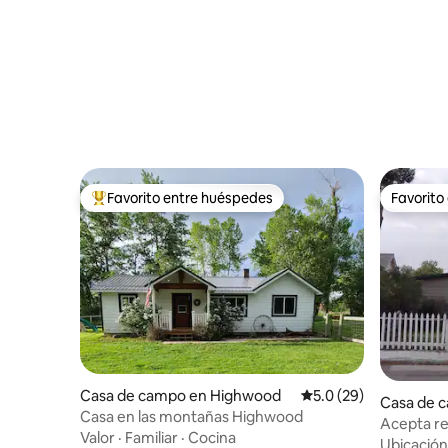
Favorito entre huéspedes
Favorito
De los mejores en Favorito entre huéspedes
Favorito
Casa de campo en Highwood
Calificación promedio
5.0 (29)
Casa de 
Casa en las montañas Highwood
Acepta re
Valor
·
Familiar
·
Cocina
2026 aho
Ubicación