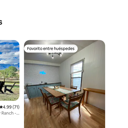
s
Favorito entre huéspedes
re huéspedes
Favorito entre huéspedes
iones
Calificación promedio: 4.99 de 5; 71 evaluaciones
4.99 (71)
 Ranch -