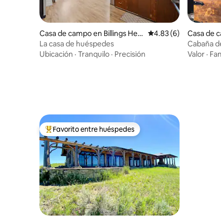
Casa de campo en Billings Heig
Calificación promedio
4.83 (6)
Casa de c
hts
n
La casa de huéspedes
Cabaña de
Nacional 
Ubicación
·
Tranquilo
·
Precisión
Valor
·
Fam
Favorito entre huéspedes
De los mejores en Favorito entre huéspedes