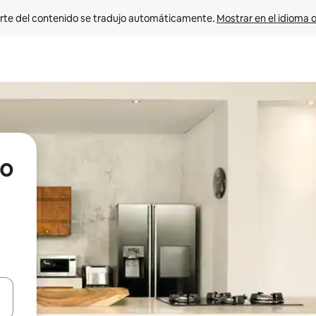
rte del contenido se tradujo automáticamente. 
Mostrar en el idioma o
po
vegar usando las teclas de las flechas hacia arriba y hacia abajo, o b