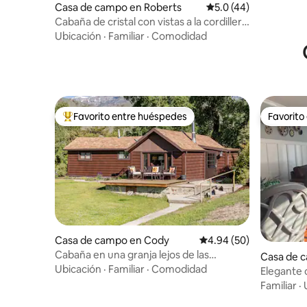
Casa de campo en Roberts
Calificación promedio
5.0 (44)
Cabaña de cristal con vistas a la cordillera
Beartooth
Ubicación
·
Familiar
·
Comodidad
Favorito entre huéspedes
Favorito
De los mejores en Favorito entre huéspedes
Favorito
Casa de campo en Cody
Calificación promedio:
4.94 (50)
Cabaña en una granja lejos de las
Casa de 
multitudes
Ubicación
·
Familiar
·
Comodidad
Elegante 
porches y
Familiar
·