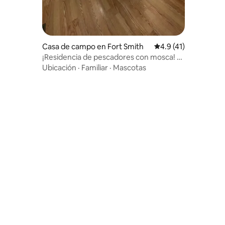
Casa de campo en Fort Smith
Calificación promedi
4.9 (41)
¡Residencia de pescadores con mosca! 3
dormitorios/2 baños, excelente
Ubicación
·
Familiar
·
Mascotas
ubicación.
iones