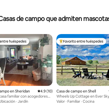
: 5.0 de 5; 44 evaluaciones
Casas de campo que admiten mascota
 entre huéspedes
Favorito entre huéspedes
 entre huéspedes
De los mejores en Favorito ent
 4.94 de 5; 50 evaluaciones
campo en Sheridan
Calificación promedio: 4.9 de 5; 10 evaluac
4.9 (10)
Casa de campo en Shell
casa familiar con acogedores
Wheels Up Cottage en Ever Sky
 patio trasero
¡LAS VISTAS!
Ubicación
·
Jardín
Valor
·
Familiar
·
Cocina