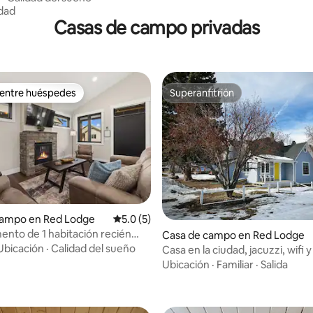
idad
Casas de campo privadas
 entre huéspedes
Superanfitrión
 entre huéspedes
Superanfitrión
campo en Red Lodge
Calificación promedio: 5.0 de 5; 5 evaluac
5.0 (5)
nto de 1 habitación recién
Casa de campo en Red Lodge
o en Rock Creek Cottages n.º 1
Ubicación
·
Calidad del sueño
Casa en la ciudad, jacuzzi, wifi y
o: 5.0 de 5; 8 evaluaciones
minutos de esquiar
Ubicación
·
Familiar
·
Salida