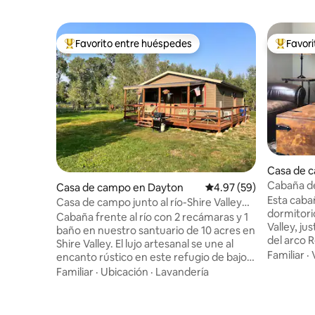
Favorito entre huéspedes
Favor
De los mejores en Favorito entre huéspedes
De los m
Casa de c
n
Cabaña de
Casa de campo en Dayton
Calificación promedio:
4.97 (59)
Nacional 
Esta caba
Casa de campo junto al río-Shire Valley
dormitori
Sanctuary
Cabaña frente al río con 2 recámaras y 1
Valley, ju
baño en nuestro santuario de 10 acres en
del arco 
Shire Valley. El lujo artesanal se une al
de Yellow
Familiar
·
encanto rústico en este refugio de bajo
perfecto 
nivel de ruido y alta vibra para que los
Familiar
·
Ubicación
·
Lavandería
Convenien
adultos se relajen en una profunda
sur de Liv
tranquilidad. Recorre los senderos del río,
Chico Hot 
practica la pesca con mosca o relájate