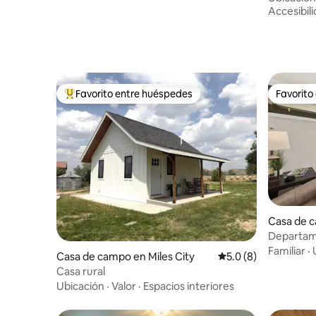
Accesibil
Favorito entre huéspedes
Favorito
De los mejores en Favorito entre huéspedes
Favorito
Casa de 
Departame
construid
Familiar
·
Casa de campo en Miles City
Calificación promedi
5.0 (8)
Casa rural
Ubicación
·
Valor
·
Espacios interiores