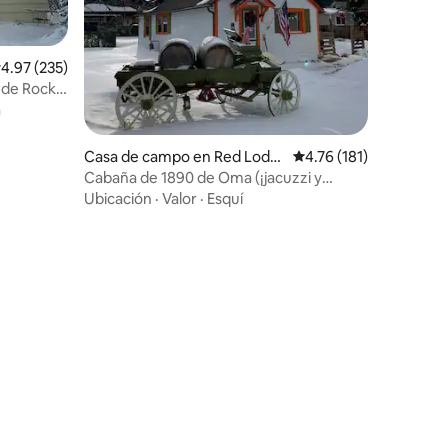
iones
alificación promedio: 4.97 de 5; 235 evaluaciones
4.97 (235)
o de Rock
a
Casa de campo en Red Lodg
Calificación promedio:
4.76 (181)
e
Cabaña de 1890 de Oma (¡jacuzzi y
sauna!) en Red Lodge
Ubicación
·
Valor
·
Esquí