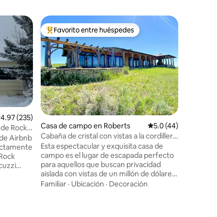
Casa de 
Favorito entre huéspedes
Favor
re huéspedes
De los mejores en Favorito entre huéspedes
De los 
Cabaña L
Ubicada e
rodeada d
montaña.
impecabl
todos los
Valor
·
Ub
mucho má
nueva ca
que esté 
iones
alificación promedio: 4.97 de 5; 235 evaluaciones
4.97 (235)
hacemos 
Casa de campo en Roberts
Calificación promedi
5.0 (44)
o de Rock
a los hué
Cabaña de cristal con vistas a la cordillera
a de Airbnb
totalmen
Beartooth
Esta espectacular y exquisita casa de
ectamente
compartidos,
campo es el lugar de escapada perfecto
frente a 
para aquellos que buscan privacidad
cuzzi
del sonid
aislada con vistas de un millón de dólares.
 vistas.
chimenea 
Ubicada en lo alto de una colina con
Familiar
·
Ubicación
·
Decoración
a
libre.
vistas a la cordillera Beartooth, ¡la cabaña
 plegable
de cristal hace honor a su nombre!
r.
Desde todas las habitaciones de esta
un sueño