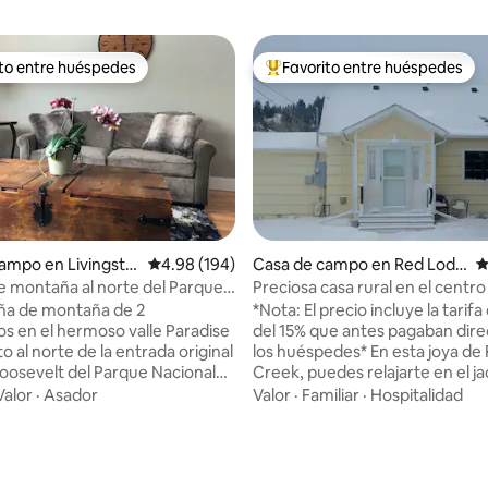
ito entre huéspedes
Favorito entre huéspedes
ejores en Favorito entre huéspedes
De los mejores en Favorito ent
ampo en Livingsto
Calificación promedio: 4.98 de 5; 194 evaluac
4.98 (194)
Casa de campo en Red Lodg
C
e
 montaña al norte del Parque
Preciosa casa rural en el centr
 4.97 de 5; 59 evaluaciones
Yellowstone
Creek
ña de montaña de 2
*Nota: El precio incluye la tarif
os en el hermoso valle Paradise
del 15% que antes pagaban dir
sto al norte de la entrada original
los huéspedes* En esta joya de Rock
Roosevelt del Parque Nacional
Creek, puedes relajarte en el ja
stone, es el campamento base
junto al arroyo y disfrutar de las
Valor
·
Asador
Valor
·
Familiar
·
Hospitalidad
para la aventura.
Hay una cama tamaño king en l
temente ubicada a 10 millas al
habitación principal y una cama
ingston, a 10 millas al norte de
tamaño queen en la sala de esta
Springs y a 40 millas por
Disfruta del encanto, la paz y 