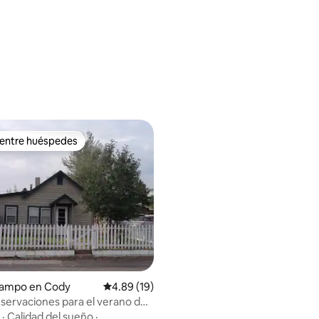
 entre huéspedes
 entre huéspedes
: 5.0 de 5; 29 evaluaciones
campo en Cody
Calificación promedio: 4.89 de 5; 19 evaluac
4.89 (19)
servaciones para el verano de
ra
·
Calidad del sueño
·