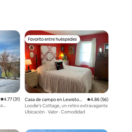
Favorito entre huéspedes
Favorito entre huéspedes
iones
Calificación promedio: 4.77 de 5; 31 evaluaciones
4.77 (31)
Casa de campo en Lewistow
Calificación promedio:
4.86 (56)
n
 a
Loodie's Cottage, un retiro extravagante
Ubicación
·
Valor
·
Comodidad