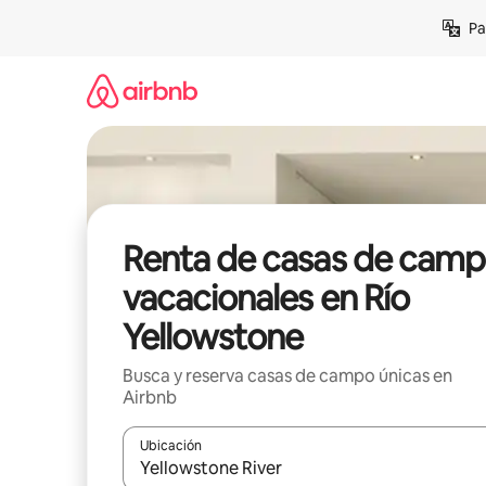
Ir
Pa
al
contenido
Renta de casas de cam
vacacionales en Río
Yellowstone
Busca y reserva casas de campo únicas en
Airbnb
Ubicación
Cuando los resultados estén disponibles, podrás na