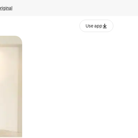
riginal
Use app
ien tocando y deslizando la pantalla.