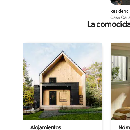
Residenci
pito
Casa Cara
La comodidad
Alojamientos
Nóma