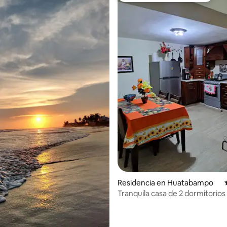
dio: 5 de 5; 7 evaluaciones
Residencia en Huatabampo
Tranquila casa de 2 dormitorios
aparcamiento cerrado