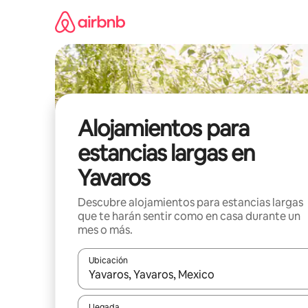
Ir
al
contenido
Alojamientos para
estancias largas en
Yavaros
Descubre alojamientos para estancias largas
que te harán sentir como en casa durante un
mes o más.
Ubicación
Cuando los resultados estén disponibles, podrás na
Llegada