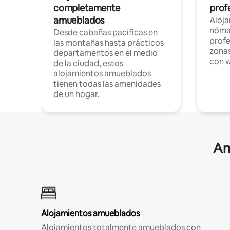
completamente
profe
amueblados
Aloj
nómad
Desde cabañas pacíficas en
profe
las montañas hasta prácticos
zonas
departamentos en el medio
con w
de la ciudad, estos
alojamientos amueblados
tienen todas las amenidades
de un hogar.
Am
Alojamientos amueblados
Alojamientos totalmente amueblados con