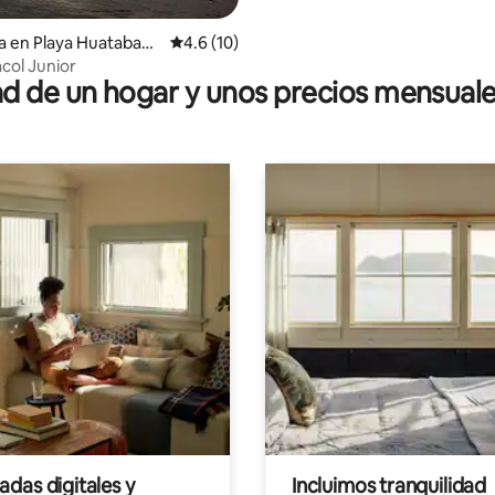
a en Playa Huatabam
Calificación promedio: 4.6 de 5; 10 evaluac
4.6 (10)
col Junior
 de un hogar y unos precios mensuale
das digitales y
Incluimos tranquilidad