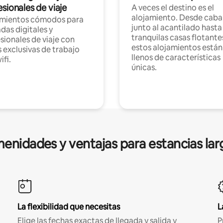
sionales de viaje
A veces el destino es el
alojamiento. Desde caba
amientos cómodos para
junto al acantilado hasta
as digitales y
tranquilas casas flotante
sionales de viaje con
estos alojamientos están
 exclusivas de trabajo
llenos de características
ifi.
únicas.
enidades y ventajas para estancias lar
La flexibilidad que necesitas
L
Elige las fechas exactas de llegada y salida y
P