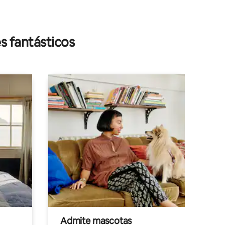
iones
s fantásticos
Admite mascotas