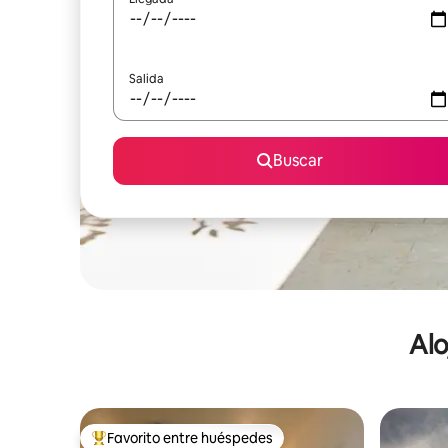
Salida
Buscar
Alo
Favorito entre huéspedes
De los mejores en Favorito entre huéspedes