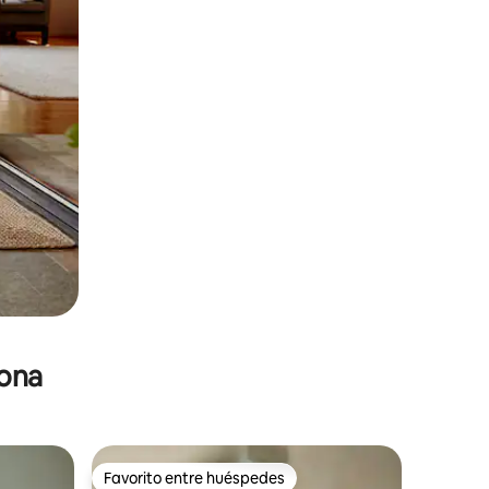
zona
Favorito entre huéspedes
Favorito entre huéspedes