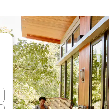
vegar usando las teclas de las flechas hacia arriba y hacia abajo, o b