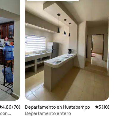
Calificación promedio: 4.86 de 5; 70 evaluaciones
4.86 (70)
Departamento en Huatabampo
Calificación prome
5 (10)
 con
Departamento entero