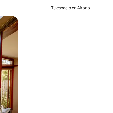
Tu espacio en Airbnb
ien tocando y deslizando la pantalla.