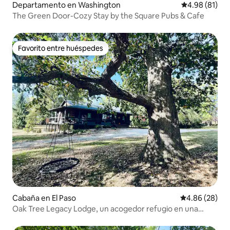
Departamento en Washington
Calificación 
4.98 (81)
The Green Door-Cozy Stay by the Square Pubs & Cafe
Favorito entre huéspedes
Favorito entre huéspedes
Cabaña en El Paso
Calificación p
4.86 (28)
Oak Tree Legacy Lodge, un acogedor refugio en una
cabaña de madera