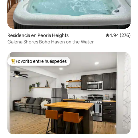
Residencia en Peoria Heights
Calificación pr
4.94 (276)
Galena Shores Boho Haven on the Water
Favorito entre huéspedes
De los mejores en Favorito entre huéspedes