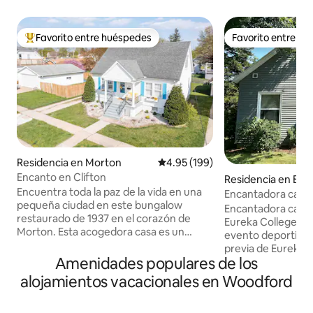
Favorito entre huéspedes
Favorito entre h
De los mejores en Favorito entre huéspedes
Favorito entre h
Residencia en Morton
Calificación promedio: 4.95 de 5
4.95 (199)
Encanto en Clifton
Residencia en Eur
Encuentra toda la paz de la vida en una
Encantadora casa 
pequeña ciudad en este bungalow
universidad
Encantadora casa j
restaurado de 1937 en el corazón de
Eureka College. Pe
Morton. Esta acogedora casa es un
evento deportivo, 
refugio relajante y acogedor. Con una
previa de Eureka 
ubicación ideal a poca distancia a pie de
Amenidades populares de los
fabulosa Cannery e
varios bares/restaurantes, parques,
Encontrarás que E
alojamientos vacacionales en Woodford
cafeterías y senderos para bicicletas.
maravilloso ambie
Suelos de madera y cocina/baño con
pequeño con su cen
azulejos. La cocina cuenta con una barra