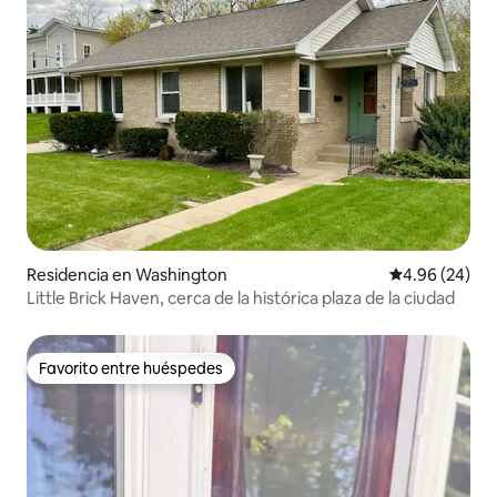
Residencia en Washington
Calificación p
4.96 (24)
Little Brick Haven, cerca de la histórica plaza de la ciudad
Favorito entre huéspedes
Favorito entre huéspedes