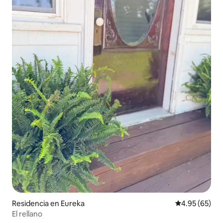
Residencia en Eureka
Calificación p
4.95 (65)
El rellano