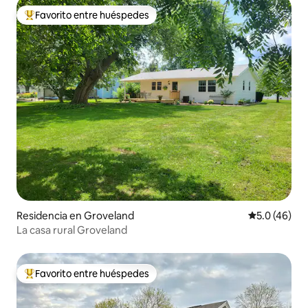
Favorito entre huéspedes
De los mejores en Favorito entre huéspedes
Residencia en Groveland
Calificación
5.0 (46)
La casa rural Groveland
Favorito entre huéspedes
De los mejores en Favorito entre huéspedes