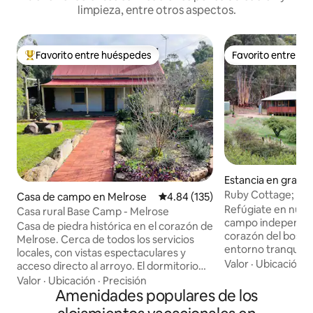
limpieza, entre otros aspectos.
Favorito entre huéspedes
Favorito entre h
De los mejores en Favorito entre huéspedes
Favorito entre h
Estancia en granja
ara
Ruby Cottage; dis
Casa de campo en Melrose
Calificación promedio: 4.84 de 5
4.84 (135)
al bosque.
Refúgiate en nues
Casa rural Base Camp - Melrose
campo independien
Casa de piedra histórica en el corazón de
corazón del bosqu
Melrose. Cerca de todos los servicios
entorno tranquilo 
locales, con vistas espectaculares y
de las amplias vist
Valor
·
Ubicación
·
acceso directo al arroyo. El dormitorio
panorámica. Explo
principal y el segundo dormitorio tienen
Valor
·
Ubicación
·
Precisión
nacionales locales
camas tamaño queen. El tercer
Amenidades populares de los
numerosos sender
dormitorio tiene una litera triple (doble e