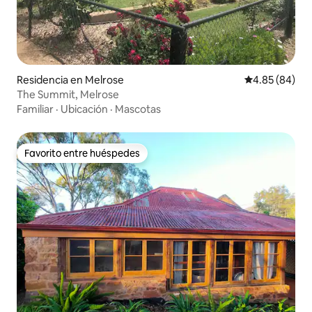
Residencia en Melrose
Calificación p
4.85 (84)
The Summit, Melrose
Familiar
·
Ubicación
·
Mascotas
Favorito entre huéspedes
Favorito entre huéspedes