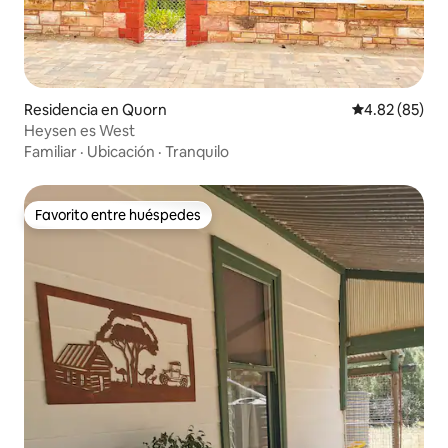
Residencia en Quorn
Calificación p
4.82 (85)
Heysen es West
Familiar
·
Ubicación
·
Tranquilo
Favorito entre huéspedes
Favorito entre huéspedes