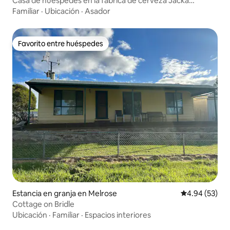
Casa de huéspedes en la fábrica de cerveza Jacka
Brothers
Familiar
·
Ubicación
·
Asador
Favorito entre huéspedes
Favorito entre huéspedes
Estancia en granja en Melrose
Calificación p
4.94 (53)
Cottage on Bridle
Ubicación
·
Familiar
·
Espacios interiores