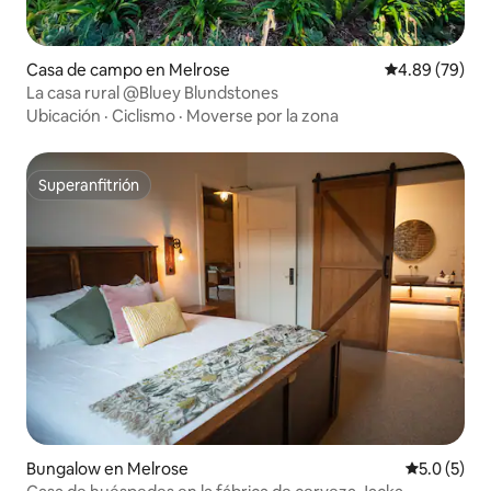
Casa de campo en Melrose
Calificación p
4.89 (79)
La casa rural @Bluey Blundstones
Ubicación
·
Ciclismo
·
Moverse por la zona
Superanfitrión
Superanfitrión
Bungalow en Melrose
Calificació
5.0 (5)