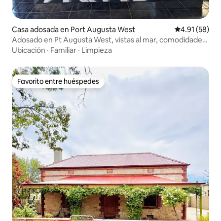
Casa adosada en Port Augusta West
Calificación 
4.91 (58)
Adosado en Pt Augusta West, vistas al mar, comodidades
del hogar
Ubicación
·
Familiar
·
Limpieza
Favorito entre huéspedes
Favorito entre huéspedes