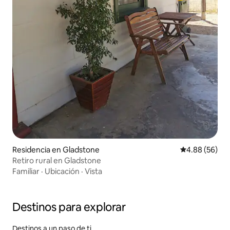
Residencia en Gladstone
Calificación p
4.88 (56)
Retiro rural en Gladstone
Familiar
·
Ubicación
·
Vista
Destinos para explorar
Destinos a un paso de ti