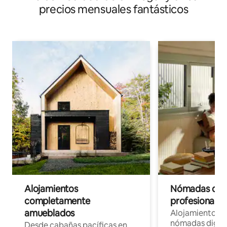
precios mensuales fantásticos
Alojamientos
Nómadas digit
completamente
profesionales 
amueblados
Alojamientos 
nómadas digita
Desde cabañas pacíficas en