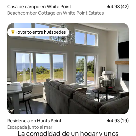
Casa de campo en White Point
Calificación 
4.98 (42)
Beachcomber Cottage en White Point Estates
Favorito entre huéspedes
De los mejores en Favorito entre huéspedes
Residencia en Hunts Point
Calificación p
4.93 (29)
Escapada junto al mar
La comodidad de un hogar y unos