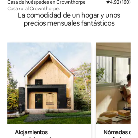
Casa de huéspedes en Crownthorpe
Calificación pr
4.92 (160)
Casa rural Crownthorpe.
La comodidad de un hogar y unos
precios mensuales fantásticos
Alojamientos
Nómadas digit