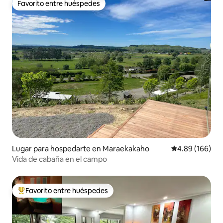
Favorito entre huéspedes
Favorito entre huéspedes
Lugar para hospedarte en Maraekakaho
Calificación pr
4.89 (166)
Vida de cabaña en el campo
Favorito entre huéspedes
De los mejores en Favorito entre huéspedes