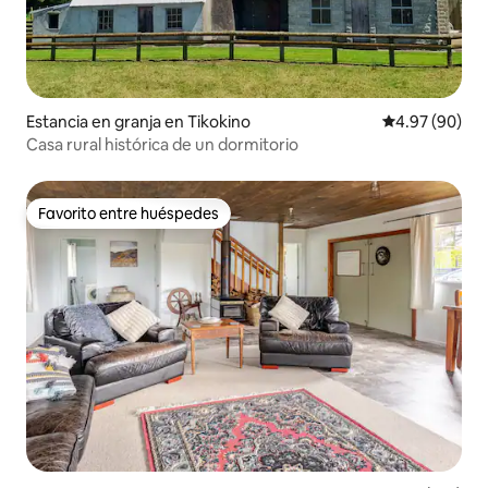
Estancia en granja en Tikokino
Calificación p
4.97 (90)
Casa rural histórica de un dormitorio
Favorito entre huéspedes
Favorito entre huéspedes