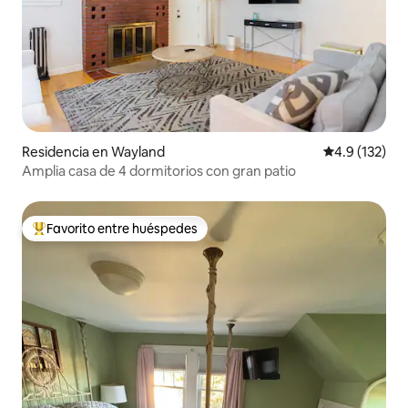
Residencia en Wayland
Calificación 
4.9 (132)
Amplia casa de 4 dormitorios con gran patio
Favorito entre huéspedes
De los mejores en Favorito entre huéspedes