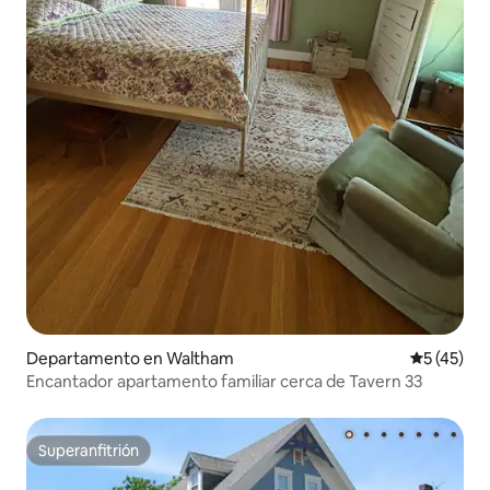
Departamento en Waltham
Calificaci
5 (45)
Encantador apartamento familiar cerca de Tavern 33
Superanfitrión
Superanfitrión