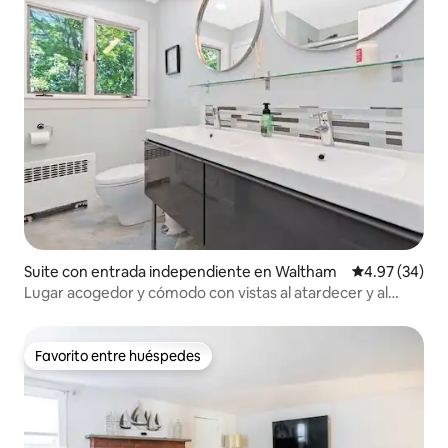
Suite con entrada independiente en Waltham
Calificación p
4.97 (34)
Lugar acogedor y cómodo con vistas al atardecer y al
jardín
Favorito entre huéspedes
Favorito entre huéspedes