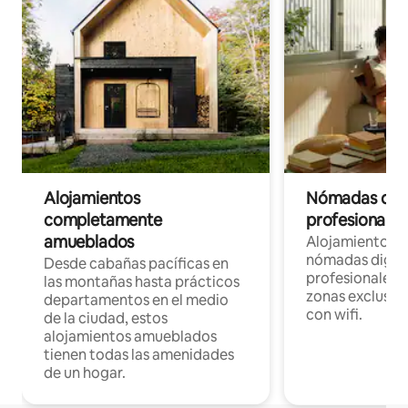
Alojamientos
Nómadas digit
completamente
profesionales 
amueblados
Alojamientos 
nómadas digita
Desde cabañas pacíficas en
profesionales d
las montañas hasta prácticos
zonas exclusiva
departamentos en el medio
con wifi.
de la ciudad, estos
alojamientos amueblados
tienen todas las amenidades
de un hogar.