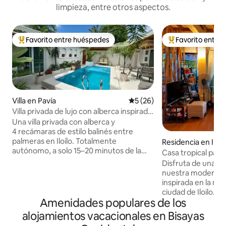
limpieza, entre otros aspectos.
Favorito entre huéspedes
Favorito entre
De los mejores en Favorito entre huéspedes
De los mejores en
Villa en Pavía
Calificación promedio: 5 de 
5 (26)
Villa privada de lujo con alberca inspirada
en Bali • Iloilo
Una villa privada con alberca y
4 recámaras de estilo balinés entre
palmeras en Iloílo. Totalmente
Residencia en Iloil
autónomo, a solo 15–20 minutos de la
Casa tropical para
ciudad. Disfrute de una hermosa alberca
ciudad de Iloilo
Disfruta de una es
privada con fuente e iluminación
nuestra moderna c
nocturna, ideal para estancias familiares
inspirada en la nat
y escapadas relajadas. Lo que te va a
ciudad de Iloilo. U
encantar • 4 recámaras, todas con baño
Amenidades populares de los
urbanización a solo
privado (capacidad para 6 personas,
Convention Center,
alojamientos vacacionales en Bisayas
hasta 10) • Cocina completa + cocina de
restaurantes, y a 