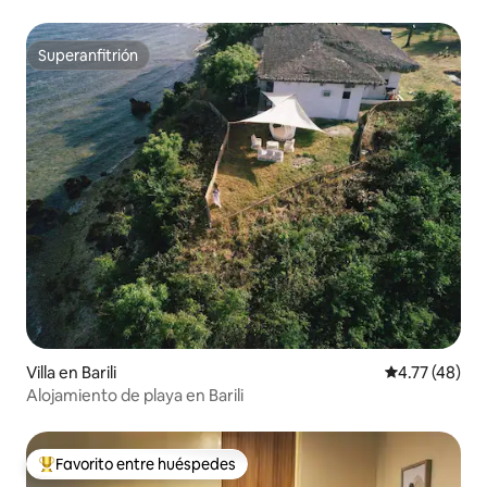
Superanfitrión
Superanfitrión
Villa en Barili
Calificación 
4.77 (48)
Alojamiento de playa en Barili
Favorito entre huéspedes
De los mejores en Favorito entre huéspedes