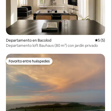
Departamento en Bacolod
Calificac
5 (5)
Departamento loft Bauhaus (80 m²) con jardín privado
Favorito entre huéspedes
Favorito entre huéspedes