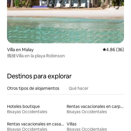
Villa en Malay
Calificación p
4.86 (36)
獨棟Villa en la playa Robinson
Destinos para explorar
Otros tipos de alojamientos
Qué hacer
Hoteles boutique
Rentas vacacionales en carpas
Bisayas Occidentales
Bisayas Occidentales
Rentas vacacionales en casas adosadas
Villas
Bisayas Occidentales
Bisayas Occidentales