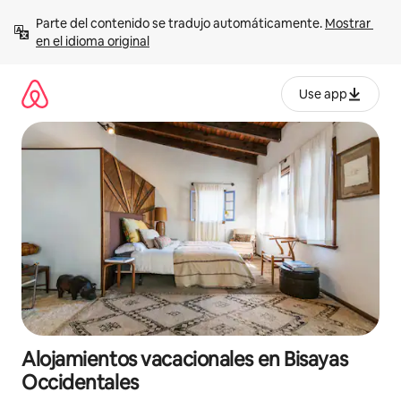
Ir
Parte del contenido se tradujo automáticamente. 
Mostrar 
al
en el idioma original
contenido
Use app
Alojamientos vacacionales en Bisayas
Occidentales