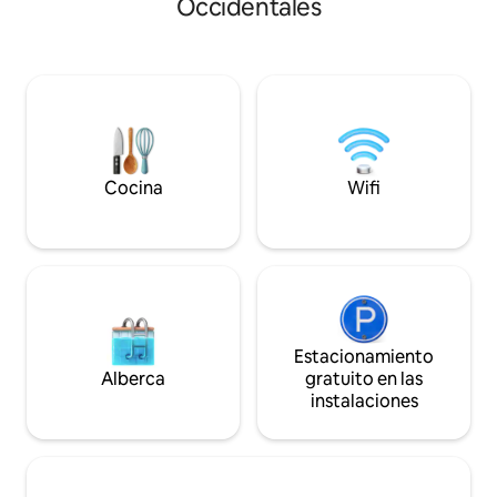
Occidentales
servicio • Wi-Fi rápido, televisores
Iloilo, del Atria Par
inteligentes con Netflix, juegos de mesa
y del Iloilo River Esplan
y juguetes para la alberca • Complejo
tenemos una VAN
cerrado con seguridad las 24 horas,
conductor) para al
estacionamiento - Energía solar
que necesiten tras
completa - sin caídas de tensión -
un recorrido de un 
generador de respaldo
recorrido por Guim
a Carles (Isla Giga
Capiz y Antique.
Cocina
Wifi
Estacionamiento
Alberca
gratuito en las
instalaciones