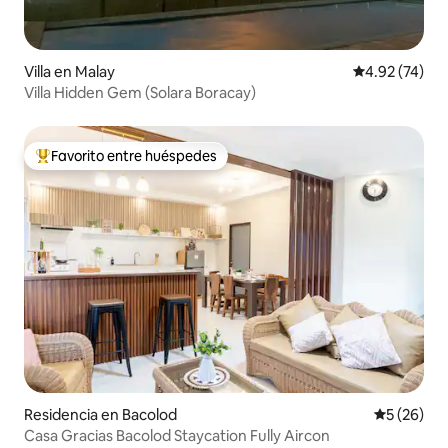
Villa en Malay
Calificación 
4.92 (74)
Villa Hidden Gem (Solara Boracay)
Favorito entre huéspedes
De los mejores en Favorito entre huéspedes
Residencia en Bacolod
Calificaci
5 (26)
Casa Gracias Bacolod Staycation Fully Aircon