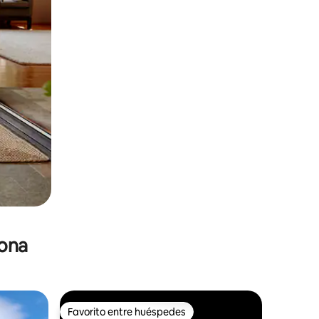
zona
Favorito entre huéspedes
re huéspedes
Favorito entre huéspedes