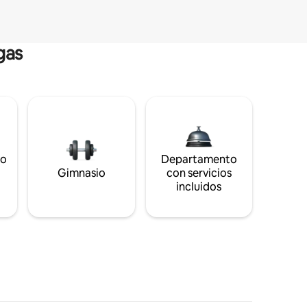
gas
to
Departamento
s
Gimnasio
con servicios
incluidos