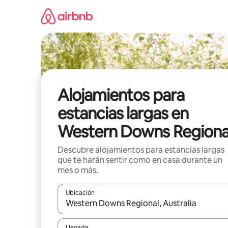
Ir
al
contenido
Alojamientos para
estancias largas en
Western Downs Regiona
Descubre alojamientos para estancias largas
que te harán sentir como en casa durante un
mes o más.
Ubicación
Cuando los resultados estén disponibles, podrás na
Llegada