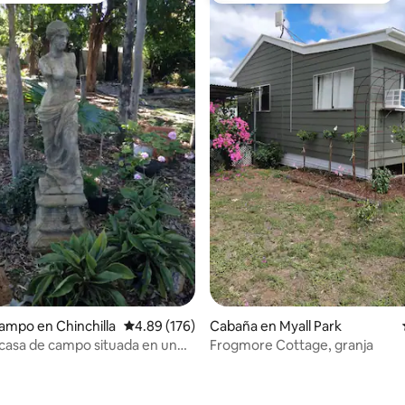
io: 5 de 5; 13 evaluaciones
ampo en Chinchilla
Calificación promedio: 4.89 de 5; 176 evaluac
4.89 (176)
Cabaña en Myall Park
 casa de campo situada en un
Frogmore Cottage, granja
 exuberante jardín