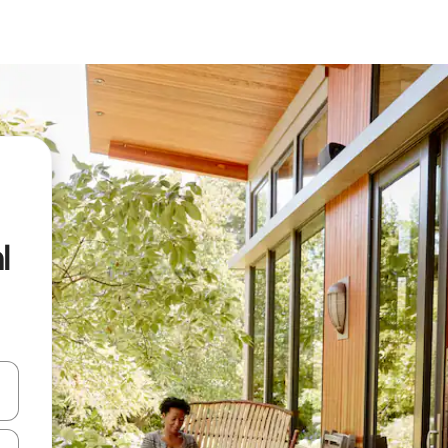
l
vegar usando las teclas de las flechas hacia arriba y hacia abajo, o b