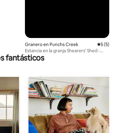
Granero en Punchs Creek
Calificación prom
5 (5)
Estancia en la granja Shearers' Shed -
s fantásticos
¡Trae tu caballo!