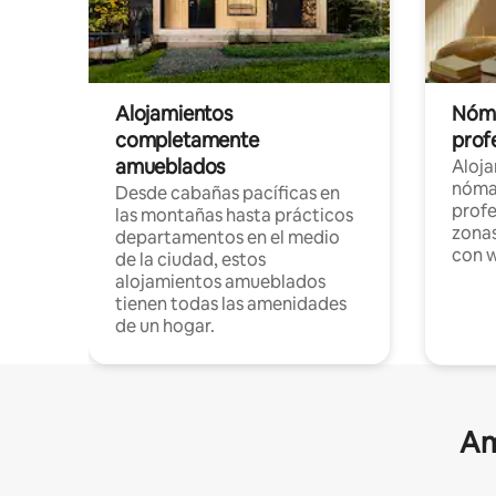
Alojamientos
Nóma
completamente
profe
amueblados
Aloj
nómad
Desde cabañas pacíficas en
profe
las montañas hasta prácticos
zonas
departamentos en el medio
con w
de la ciudad, estos
alojamientos amueblados
tienen todas las amenidades
de un hogar.
Am