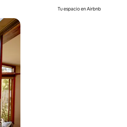
Tu espacio en Airbnb
ien tocando y deslizando la pantalla.