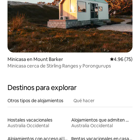
Minicasa en Mount Barker
Calificación p
4.96 (75)
Minicasa cerca de Stirling Ranges y Porongurups
Destinos para explorar
Otros tipos de alojamientos
Qué hacer
Hostales vacacionales
Alojamientos que admiten mascotas
Australia Occidental
Australia Occidental
Alojamientos con acceso al lago
Rentas vacacionales en casas adosadas