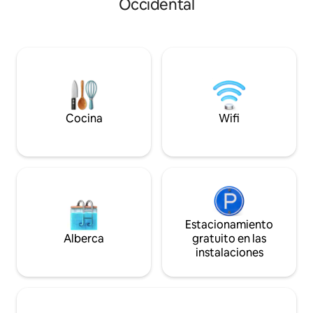
Occidental
especial en Mairiposa. En este refugio de
vinícola de Marga
diseño, redescubre el arte de vivir con
en la naturaleza m
sencillez. Recoge frutas y verduras (de
nuestro icónico g
temporada), camina por la naturaleza o
justo al otro lado 
contempla las estrellas junto a la fogata.
por la noche con 
Una combinación única de naturaleza y
legendarios y disfr
comodidades. Espero con ansias
inigualables del val
compartir mi granja contigo.
Cocina
Wifi
Estacionamiento
Alberca
gratuito en las
instalaciones