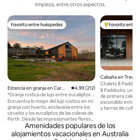
limpieza, entre otros aspectos.
Favorito entre huéspedes
Favorito entre
Favorito entre huéspedes
De los mejores en
Cabaña en Treeto
Chalets 8 Paddoc
Estancia en granja en Carm
Calificación promedio: 4.99 de 5
4.99 (212)
8 Paddocks: un re
el
*Granja rústica de lujo entre eucaliptos y
de primera calidad
ciruelos*
Encuentra lo mejor del lujo rústico en mi
escondido entre 18
granja con huerto, enclavada entre los
y tierras de cultivo
ciruelos y los eucaliptos de las colinas de
cuatro chalets ais
Perth. Desde las impresionantes flores
extensa finca ce
Amenidades populares de los
de primavera hasta las frutas doradas
ofrece una escapad
del verano, los intensos tonos del otoño
diseñado intencio
alojamientos vacacionales en Australia
y los inviernos fríos, cada estación es
celebrar el ritmo 