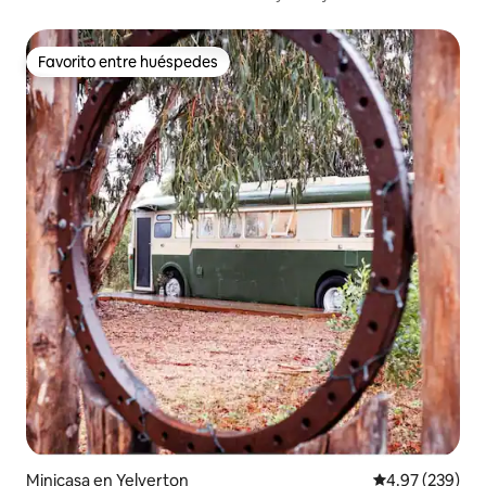
Favorito entre huéspedes
Favorito entre huéspedes
Minicasa en Yelverton
Calificación pr
4.97 (239)