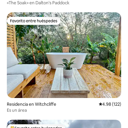
«The Soak» en Dalton's Paddock
Favorito entre huéspedes
Favorito entre huéspedes
Residencia en Witchcliffe
Calificación p
4.98 (122)
Es un área