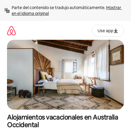
Ir
Parte del contenido se tradujo automáticamente. 
Mostrar 
al
en el idioma original
contenido
Use app
Alojamientos vacacionales en Australia
Occidental