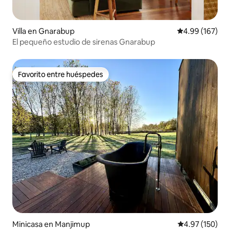
Villa en Gnarabup
Calificación pr
4.99 (167)
El pequeño estudio de sirenas Gnarabup
Favorito entre huéspedes
Favorito entre huéspedes
Minicasa en Manjimup
Calificación p
4.97 (150)