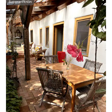
Superanfitrión
Superanfitrión