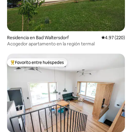
Residencia en Bad Waltersdorf
Calificación pr
4.97 (220)
Acogedor apartamento en la región termal
Favorito entre huéspedes
De los mejores en Favorito entre huéspedes