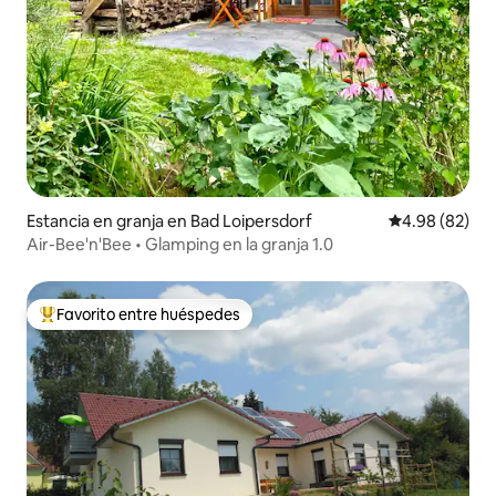
Estancia en granja en Bad Loipersdorf
Calificación p
4.98 (82)
Air-Bee'n'Bee • Glamping en la granja 1.0
Favorito entre huéspedes
De los mejores en Favorito entre huéspedes