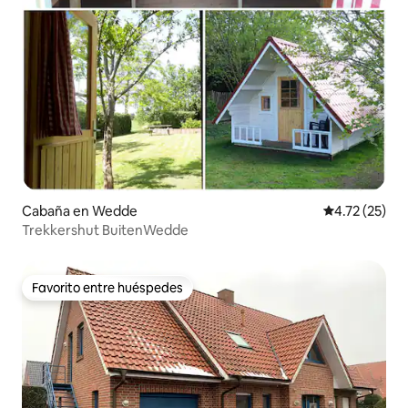
Cabaña en Wedde
Calificación 
4.72 (25)
Trekkershut BuitenWedde
Favorito entre huéspedes
Favorito entre huéspedes