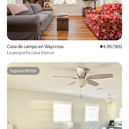
Casa de campo en Waycross
Calificación p
4.95 (165)
La pequeña casa blanca
Superanfitrión
Superanfitrión