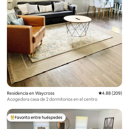
Residencia en Waycross
Calificación pr
4.88 (209)
Acogedora casa de 2 dormitorios en el centro
Favorito entre huéspedes
De los mejores en Favorito entre huéspedes