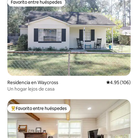
Favorito entre huéspedes
Favorito entre huéspedes
Residencia en Waycross
Calificación pr
4.95 (106)
Un hogar lejos de casa
Favorito entre huéspedes
De los mejores en Favorito entre huéspedes