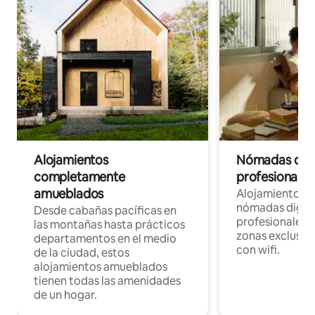
Alojamientos
Nómadas digit
completamente
profesionales 
amueblados
Alojamientos 
nómadas digita
Desde cabañas pacíficas en
profesionales d
las montañas hasta prácticos
zonas exclusiva
departamentos en el medio
con wifi.
de la ciudad, estos
alojamientos amueblados
tienen todas las amenidades
de un hogar.