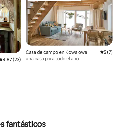
Casa de campo en Kowalowa
Calificación prom
5 (7)
una casa para todo el año
Calificación promedio: 4.87 de 5; 23 evaluaciones
4.87 (23)
iones
s fantásticos