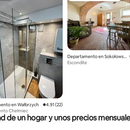
Departamento en Sokołowsk
o
Escondite
dio: 5 de 5; 3 evaluaciones
ento en Wałbrzych
Calificación promedio: 4.91 de 5; 22 evaluac
4.91 (22)
nto Chełmiec
 de un hogar y unos precios mensuale