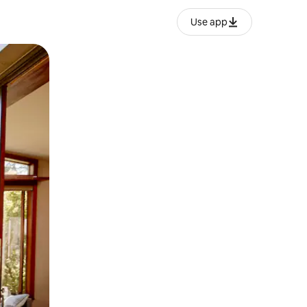
Use app
ien tocando y deslizando la pantalla.