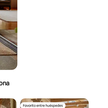
zona
Favorito entre huéspedes
Favorito entre huéspedes