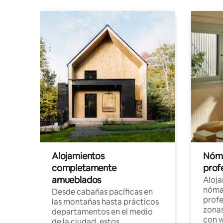
Alojamientos
Nóma
completamente
profe
amueblados
Aloj
nómad
Desde cabañas pacíficas en
profe
las montañas hasta prácticos
zonas
departamentos en el medio
con w
de la ciudad, estos