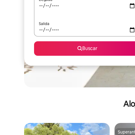
Salida
Buscar
Alo
Superanf
Superanf