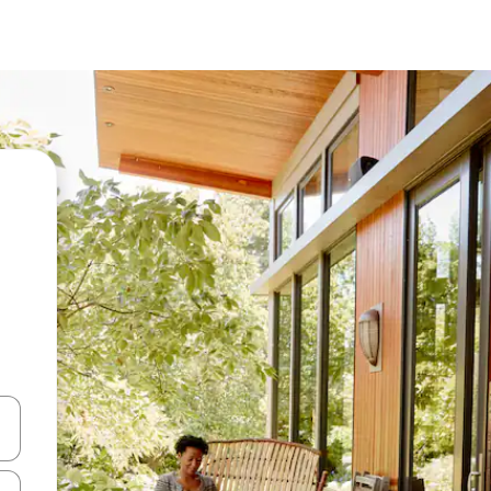
vegar usando las teclas de las flechas hacia arriba y hacia abajo, o b