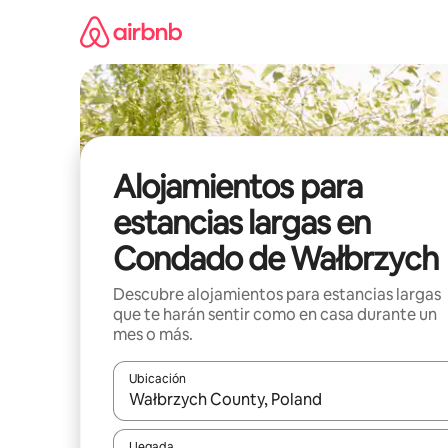
Ir
al
contenido
Alojamientos para
estancias largas en
Condado de Wałbrzych
Descubre alojamientos para estancias largas
que te harán sentir como en casa durante un
mes o más.
Ubicación
Cuando los resultados estén disponibles, podrás na
Llegada