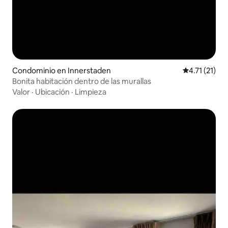
Condominio en Innerstaden
Calificación 
4.71 (21)
Bonita habitación dentro de las murallas
Valor
·
Ubicación
·
Limpieza