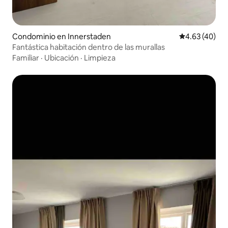
Condominio en Innerstaden
Calificación 
4.63 (40)
Fantástica habitación dentro de las murallas
Familiar
·
Ubicación
·
Limpieza