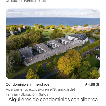
Ubicación
·
Familiar
·
Cocina
Condominio en Innerstaden
Calificación
4.88 (8)
Apartamento exclusivo en el Strandgärdet
Familiar
·
Ubicación
·
Salida
Alquileres de condominios con alberca