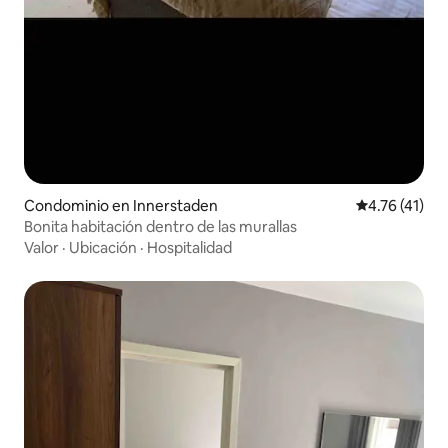
Condominio en Innerstaden
Calificación 
4.76 (41)
Bonita habitación dentro de las murallas
Valor
·
Ubicación
·
Hospitalidad