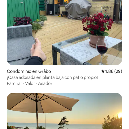
Condominio en Gråbo
Calificación p
4.86 (29)
¡Casa adosada en planta baja con patio propio!
Familiar
·
Valor
·
Asador