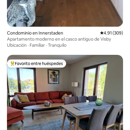
Condominio en Innerstaden
Calificación pr
4.91 (309)
Apartamento moderno en el casco antiguo de Visby
Ubicación
·
Familiar
·
Tranquilo
Favorito entre huéspedes
De los mejores en Favorito entre huéspedes