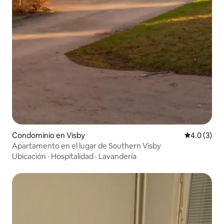
Condominio en Visby
Calificació
4.0 (3)
Apartamento en el lugar de Southern Visby
Ubicación
·
Hospitalidad
·
Lavandería