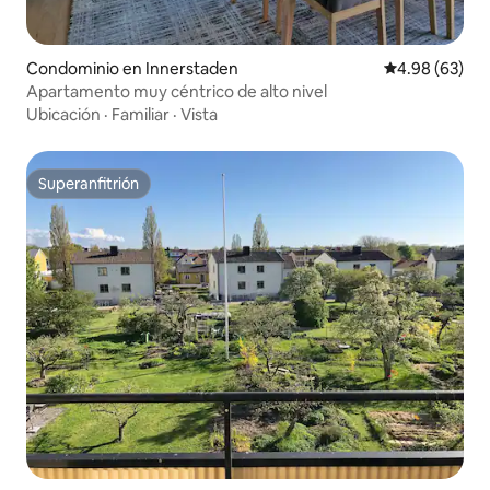
Condominio en Innerstaden
Calificación p
4.98 (63)
Apartamento muy céntrico de alto nivel
Ubicación
·
Familiar
·
Vista
Superanfitrión
Superanfitrión