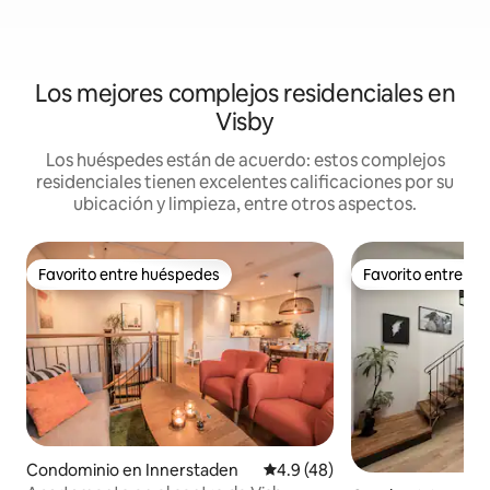
Los mejores complejos residenciales en
Visby
Los huéspedes están de acuerdo: estos complejos
residenciales tienen excelentes calificaciones por su
ubicación y limpieza, entre otros aspectos.
Favorito entre huéspedes
Favorito entre h
Favorito entre huéspedes
Favorito entre h
Condominio en Innerstaden
Calificación promedio: 4.9 de 
4.9 (48)