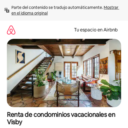
Ir
Parte del contenido se tradujo automáticamente. 
Mostrar 
al
en el idioma original
contenido
Tu espacio en Airbnb
Renta de condominios vacacionales en
Visby