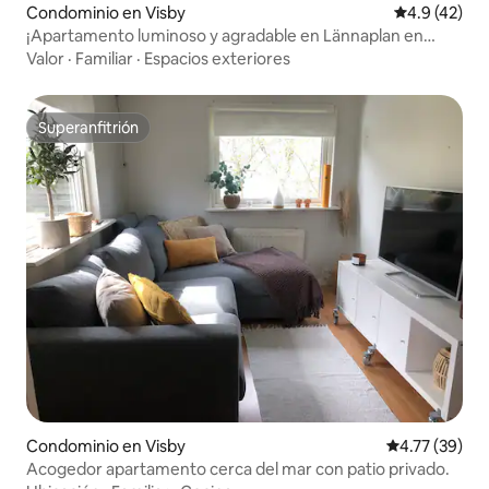
Condominio en Visby
Calificación
4.9 (42)
¡Apartamento luminoso y agradable en Lännaplan en
Visby!
Valor
·
Familiar
·
Espacios exteriores
Superanfitrión
Superanfitrión
Condominio en Visby
Calificación 
4.77 (39)
Acogedor apartamento cerca del mar con patio privado.