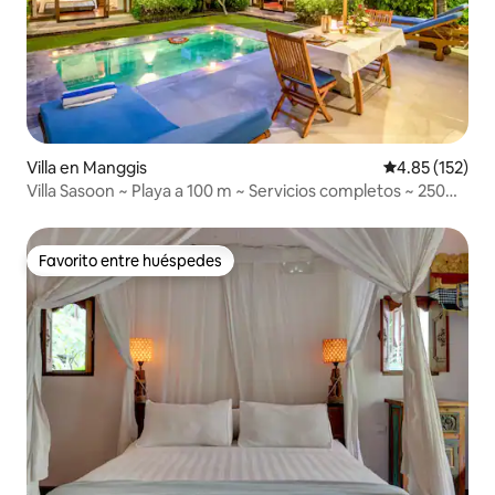
Villa en Manggis
Calificación p
4.85 (152)
Villa Sasoon ~ Playa a 100 m ~ Servicios completos ~ 250
Mbps
Favorito entre huéspedes
Favorito entre huéspedes