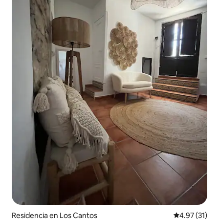
Residencia en Los Cantos
Calificación 
4.97 (31)