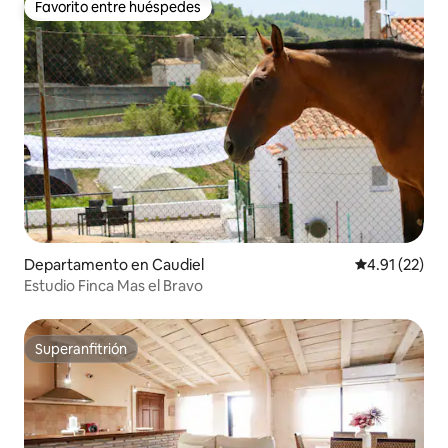
Favorito entre huéspedes
Favorito entre huéspedes
Departamento en Caudiel
Calificación 
4.91 (22)
Estudio Finca Mas el Bravo
Superanfitrión
Superanfitrión