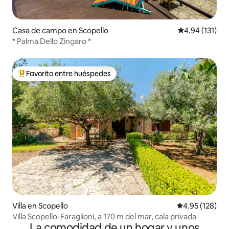
Casa de campo en Scopello
Calificación p
4.94 (131)
* Palma Dello Zingaro *
Favorito entre huéspedes
De los mejores en Favorito entre huéspedes
Villa en Scopello
Calificación p
4.95 (128)
Villa Scopello-Faraglioni, a 170 m del mar, cala privada
La comodidad de un hogar y unos