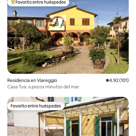
Favorito entre huéspedes
De los mejores en Favorito entre huéspedes
Residencia en Viareggio
Calificación p
4.92 (101)
Casa Tua: a pocos minutos del mar
Favorito entre huéspedes
Favorito entre huéspedes