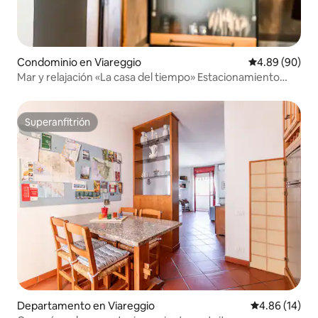
Condominio en Viareggio
Calificación p
4.89 (90)
Mar y relajación «La casa del tiempo» Estacionamiento
gratuito
Superanfitrión
Superanfitrión
Departamento en Viareggio
Calificación 
4.86 (14)