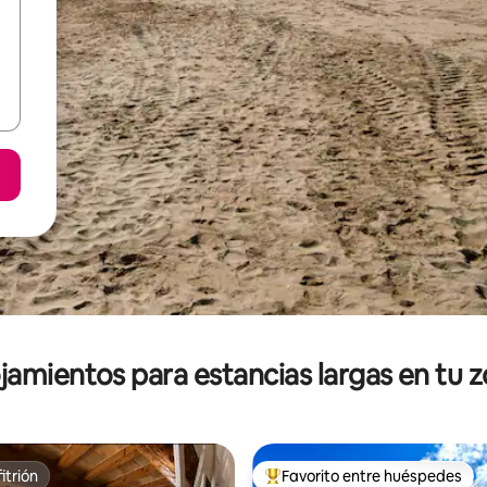
jamientos para estancias largas en tu 
itrión
Favorito entre huéspedes
itrión
De los mejores en Favorito ent