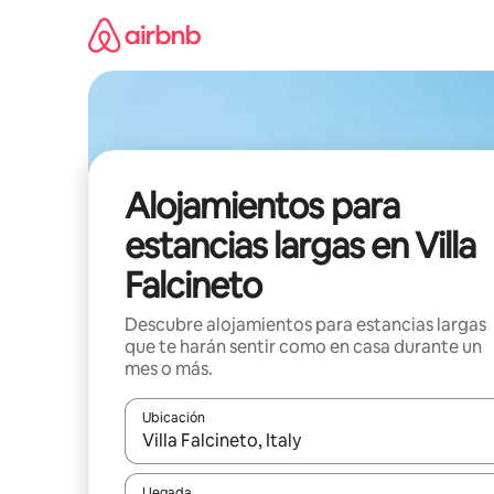
Ir
al
contenido
Alojamientos para
estancias largas en Villa
Falcineto
Descubre alojamientos para estancias largas
que te harán sentir como en casa durante un
mes o más.
Ubicación
Cuando los resultados estén disponibles, podrás na
Llegada