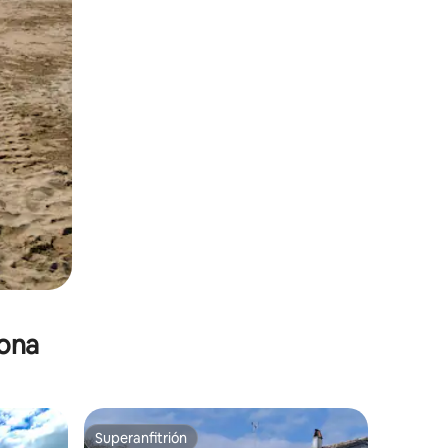
zona
Superanfitrión
re huéspedes
Superanfitrión