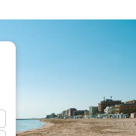
vegar usando las teclas de las flechas hacia arriba y hacia abajo, o b