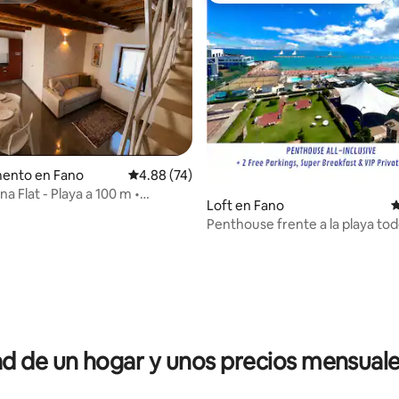
ento en Fano
Calificación promedio: 4.88 de 5; 74 evaluac
4.88 (74)
a Flat - Playa a 100 m •
Loft en Fano
C
 gratuitas
Penthouse frente a la playa tod
para familias
io: 5 de 5; 10 evaluaciones
 de un hogar y unos precios mensuale