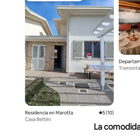
Departam
Tramontan
Bicicletas
Residencia en Marotta
Calificación promed
5 (10)
Casa Bettini
La comodidad