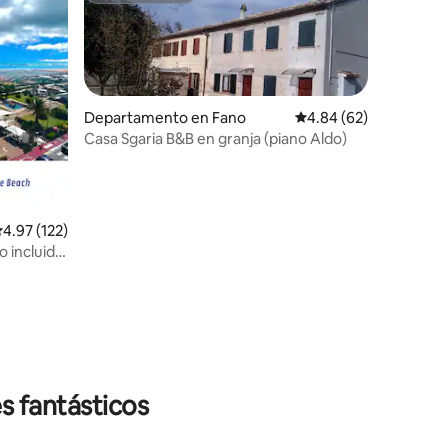
Departamento en Fano
Calificación promedio:
4.84 (62)
Casa Sgaria B&B en granja (piano Aldo)
iones
alificación promedio: 4.97 de 5; 122 evaluaciones
4.97 (122)
o incluido
s fantásticos