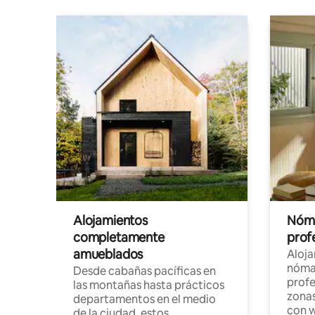
Alojamientos
Nóma
completamente
profe
amueblados
Aloj
nómad
Desde cabañas pacíficas en
profe
las montañas hasta prácticos
zonas
departamentos en el medio
con w
de la ciudad, estos