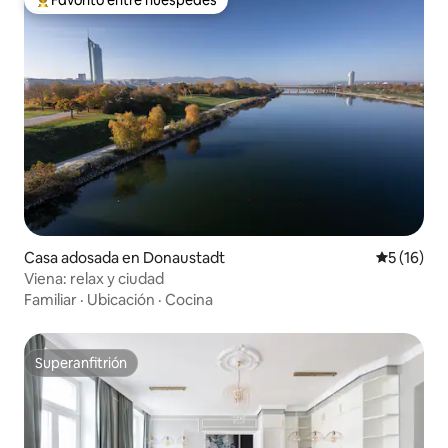
De los mejores en Favorito entre huéspedes
Casa adosada en Donaustadt
Calificaci
5 (16)
Viena: relax y ciudad
Familiar
·
Ubicación
·
Cocina
Superanfitrión
Superanfitrión