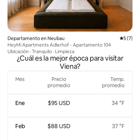
Departamento en Neubau
Calificac
5 (7)
HeyMi Apartments Adlerhof - Apartamento 104
Ubicación
·
Tranquilo
·
Limpieza
¿Cuál es la mejor época para visitar
Viena?
Mes
Precio
Temp.
promedio
promedio
Ene
$95 USD
34 °F
Feb
$88 USD
37 °F