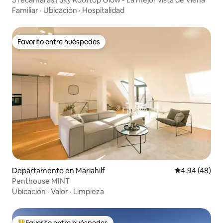
Familiar
·
Ubicación
·
Hospitalidad
Favorito entre huéspedes
Favorito entre huéspedes
Departamento en Mariahilf
Calificación p
4.94 (48)
Penthouse MINT
Ubicación
·
Valor
·
Limpieza
Favorito entre huéspedes