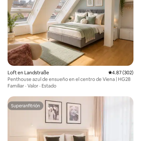
Loft en Landstraße
Calificación pr
4.87 (302)
Penthouse azul de ensueño en el centro de Viena | HG28
Familiar
·
Valor
·
Estado
Superanfitrión
Superanfitrión