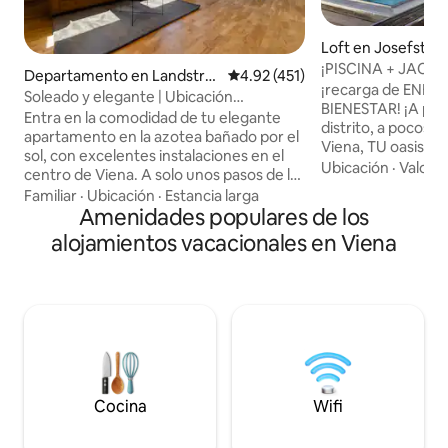
Loft en Josefstad
¡PISCINA + JACU
Departamento en Landstra
Calificación promedio: 4.92 de 5
4.92 (451)
+ SAUNA! Solo para
¡recarga de ENER
ße
Soleado y elegante | Ubicación
BIENESTAR! ¡A parti
privilegiada, cama tamaño king y balcón
Entra en la comodidad de tu elegante
distrito, a pocos 
apartamento en la azotea bañado por el
Viena, TU oasis de 
sol, con excelentes instalaciones en el
perfecto, especi
Ubicación
·
Valor
·
centro de Viena. A solo unos pasos de la
oficina en casa++.
vibrante Radetzkyplatz y del río Danubio,
Familiar
·
Ubicación
·
Estancia larga
terraza privada en
el apartamento promete un refugio
Amenidades populares de los
piscina PRIVADA, 
urbano, a poca distancia a pie de los
alojamientos vacacionales en Viena
y cocina, elegante
mejores restaurantes, tiendas,
y cocina moderna.
atracciones y lugares de interés de la
solteros, parejas,
ciudad. ¡La auténtica vida vienesa en
en un descanso, 
todo su esplendor! Cama tamaño✔ king
que quieren tene
+ sofá cama Sala ✔ de estar de planta
PREOCUPACIONES! 
abierta. Cocina ✔ Totalmente Equipada
oficina en casa c
Balcón ✔ privado. ✔ Smart TV Wifi de✔
AHORA!
alta velocidad ✔ Aire acondicionado Más
información ↓
Cocina
Wifi