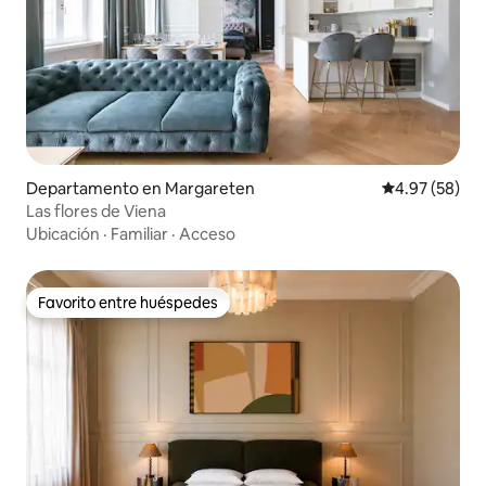
Departamento en Margareten
Calificación p
4.97 (58)
Las flores de Viena
Ubicación
·
Familiar
·
Acceso
Favorito entre huéspedes
Favorito entre huéspedes