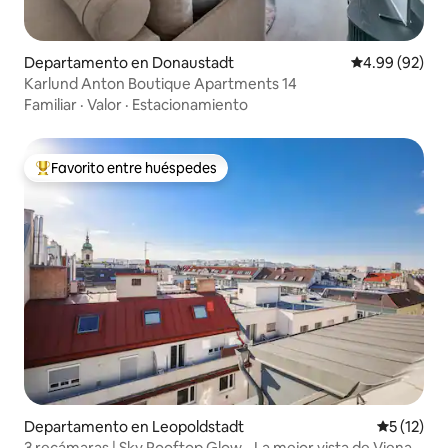
Departamento en Donaustadt
Calificación p
4.99 (92)
Karlund Anton Boutique Apartments 14
Familiar
·
Valor
·
Estacionamiento
Favorito entre huéspedes
De los mejores en Favorito entre huéspedes
Departamento en Leopoldstadt
Calificaci
5 (12)
3 recámaras | Sky Rooftop Glow - La mejor vista de Viena