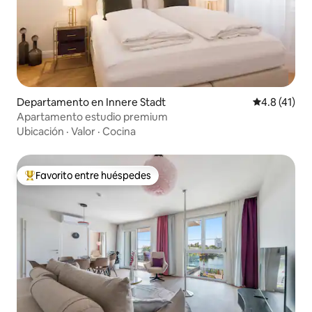
Departamento en Innere Stadt
Calificación
4.8 (41)
Apartamento estudio premium
Ubicación
·
Valor
·
Cocina
Favorito entre huéspedes
De los mejores en Favorito entre huéspedes