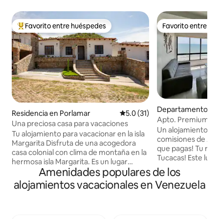
Favorito entre huéspedes
Favorito entre h
De los mejores en Favorito entre huéspedes
Favorito entre h
Departamento en
Residencia en Porlamar
Calificación promedio: 5.0 de 
5.0 (31)
Apto. Premium con
Una preciosa casa para vacaciones
Mar | Tucacas
Un alojamiento Go
Tu alojamiento para vacacionar en la isla
comisiones de Airb
Margarita Disfruta de una acogedora
que pagas! Tu rincón costero en
casa colonial con clima de montaña en la
Tucacas! Este lu
hermosa isla Margarita. Es un lugar
para 6 personas te
Amenidades populares de los
seguro y silencioso para un máximo de 5
inmejorable con im
huéspedes. Más cerca de las playas,
alojamientos vacacionales en Venezuela
mar. Con 2 habitac
estadio de béisbol, centros comerciales,
dentro de un edifi
gasolinera, iglesia, El Valle del Espíritu
y piscina frente al
Santo, nuestra casa tiene una ubicación
perfecto entre co
estratégica, puedes acceder a cualquier