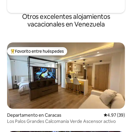
Otros excelentes alojamientos
vacacionales en Venezuela
Favorito entre huéspedes
De los mejores en Favorito entre huéspedes
Departamento en Caracas
Calificación p
4.97 (39)
Los Palos Grandes Calcomanía Verde Ascensor activo