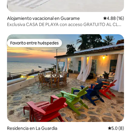
Alojamiento vacacional en Guarame
Calificación 
4.88 (16)
Exclusiva CASA DE PLAYA con acceso GRATUITO AL CLUB
DE PLAYA
Favorito entre huéspedes
Favorito entre huéspedes
Residencia en La Guardia
Calificació
5.0 (8)