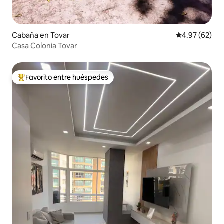
Cabaña en Tovar
Calificación p
4.97 (62)
Casa Colonia Tovar
Favorito entre huéspedes
De los mejores en Favorito entre huéspedes