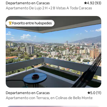
Departamento en Caracas
Calificación p
4.92 (93)
Apartamento De Lujo 2 H +2 B Vistas A Toda Caracas
Favorito entre huéspedes
De los mejores en Favorito entre huéspedes
Departamento en Caracas
Calificación
5.0 (11)
Apartamento con Terraza, en Colinas de Bello Monte