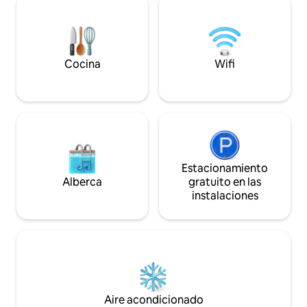
proximidad a los c
parte de la isla con el confort de una
familias que busca
comunidad privada y puerta. Alójate en
Nacional Morrocoy
esta escapada única y tranquila.
experiencia única 
Cocina
Wifi
Estacionamiento
Alberca
gratuito en las
instalaciones
Aire acondicionado