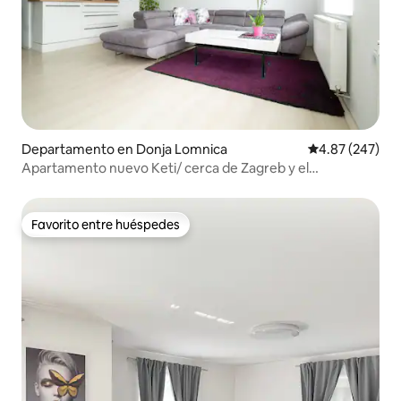
Departamento en Donja Lomnica
Calificación pr
4.87 (247)
Apartamento nuevo Keti/ cerca de Zagreb y el
aeropuerto
Favorito entre huéspedes
Favorito entre huéspedes