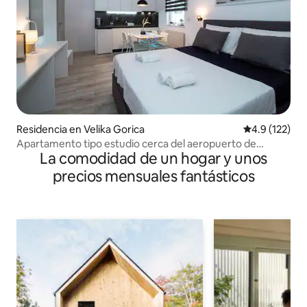
Residencia en Velika Gorica
Calificación 
4.9 (122)
Apartamento tipo estudio cerca del aeropuerto de
La comodidad de un hogar y unos
Zagreb, parking gratuito, wifi, aire acondicionado
precios mensuales fantásticos