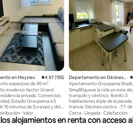
4.85 de 5; 296 evaluaciones
ento en Meyzieu
Calificación promedio: 4.97 de 5; 155 evaluac
4.97 (155)
Departamento en Décines -
C
Charpieu
nto espacioso de 90 m²
Apartamento Groupama Stad
nto moderno Sector Grand
Simplifíquese la vida en este al
residencia privada. Comercios
tranquilo y céntrico. Bonito 3
 Groupama a 5
habitaciones al pie de la parada
 A 15 minutos de Eurexpo y del
tranvía: Décines centro. -T7: directo al
ranvía y
Groupama Stadium y al LDLC A
stribución
·
Valor
Cerca
·
Llegada
·
Calefacción
 los alojamientos en renta con acceso al
 5 minutos del lago Grand
5 min -T3: dirección estación d
Part-Dieu: 15 minutos Dirección metro
ios ( 2 dormitorios dobles
línea A para el centro de Lyon: 