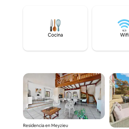
160/200 y 1 
individuales) . Sofá co
cocina equ
estar.CLIM 6/8 viajeros . Gran terr
20 m2. Wifi / aparcamiento exterior
gratuito. Centro de la ciudad de Lyon a 15
Cocina
minutos
Wifi
Residencia en Meyzieu