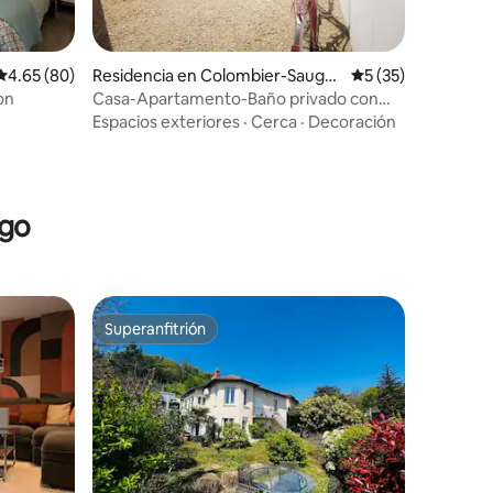
Calificación promedio: 4.65 de 5; 80 evaluaciones
4.65 (80)
Residencia en Colombier-Saugni
Calificación prome
5 (35)
eu
 Lyon
Casa-Apartamento-Baño privado con
ducha-Le Petit S
Espacios exteriores
·
Cerca
·
Decoración
iones
ago
Superanfitrión
Superanfitrión