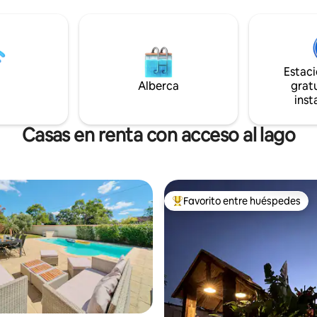
dormitorio con 2 camas
Dirección Z.I. Meyzieu conexió
nvertible ( 2 camas )
Rhonexpress para llegar al aer
ipada abierta a la sala de
Saint-Exupéry. En coche: a 15 minutos del
aza de
recinto ferial Eurexpo y a 5 min
carretera de circunvalación (N
Estac
Conjunto residencial reciente, 
Alberca
seguro.
gratu
inst
Casas en renta con acceso al lago
Favorito entre huéspedes
De los mejores en Favorito ent