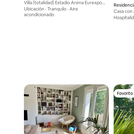
Villa (totalidad) Estadio Arena Eurexpo
Residenci
Aeropuerto de Lyon
Ubicación
·
Tranquilo
·
Aire
Casa con 
acondicionado
Lyon Eur
Hospitali
Favorito
Favorito