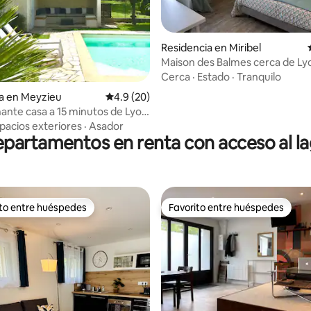
Residencia en Miribel
Maison des Balmes cerca de
Cerca
·
Estado
·
Tranquilo
a en Meyzieu
Calificación promedio: 4.9 de 5; 20 evaluac
4.9 (20)
ante casa a 15 minutos de Lyon
l estadio OL)
pacios exteriores
·
Asador
partamentos en renta con acceso al l
ito entre huéspedes
Favorito entre huéspedes
ejores en Favorito entre huéspedes
Favorito entre huéspedes