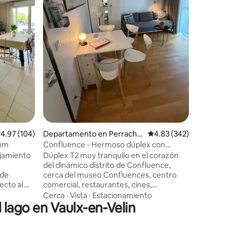
Cerca
·
E
tiempo, d
convenir
independ
común). Aparcamiento gratuito en la
calle (50 y 150 m) .
salida Rocade
canal de
Large» -
Vallée Au
pie
iones
alificación promedio: 4.97 de 5; 104 evaluaciones
4.97 (104)
Departamento en Perrache
Calificación promedio: 
4.83 (342)
- Charlemagne
ium
Confluence - Hermoso dúplex con
estacionamiento privado (opcional) en
ojamiento
Dúplex T2 muy tranquilo en el corazón
del dinámico distrito de Confluence,
 de
cerca del museo Confluences, centro
comercial, restaurantes, cines,
rena:
transporte. Tiendas locales (carnicería,
Cerca
·
Vista
·
Estacionamiento
 lago en Vaulx-en-Velin
e tren
panadería, farmacia, cajero automático,
LIDL) en un radio de 150 m. Debido a su
5 min.
tamaño y distribución, el apartamento es