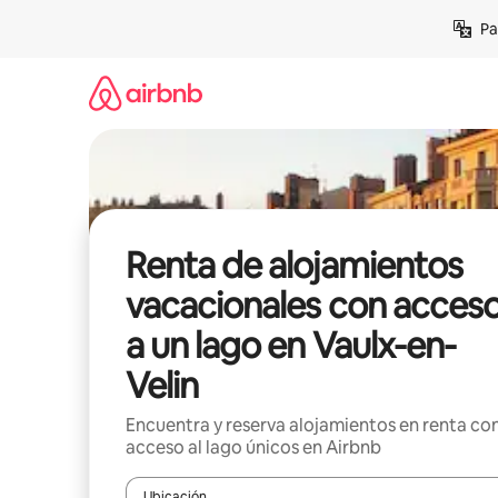
Ir
Pa
al
contenido
Renta de alojamientos
vacacionales con acces
a un lago en Vaulx-en-
Velin
Encuentra y reserva alojamientos en renta co
acceso al lago únicos en Airbnb
Ubicación