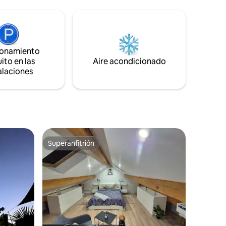
n
ideal para 2 personas, pero se puede
opuerto de
alojar allí un máximo de 4 personas.
Opcional : habitación con aire
utos de la
acondicionado (12 € por día) y
346)
estacionamiento privado (15 € por día).
ionamiento
tranquilo y
Apartamento clasificado amueblado con
ito en las
turismo de 3 estrellas
Aire acondicionado
alaciones
Superanfitrión
re huéspedes
Superanfitrión