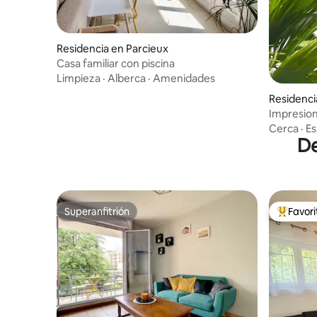
Residencia en Parcieux
Casa familiar con piscina
Limpieza
·
Alberca
·
Amenidades
Residenci
Impresion
(cerca de
Cerca
·
Es
De
Superanfitrión
Favor
Superanfitrión
De los m