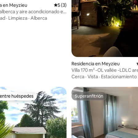
a en Meyzieu
Calificación promedio: 5 de 5; 3 evaluac
5 (3)
alberca y aire acondicionado en
expo LDLC Arena
dad
·
Limpieza
·
Alberca
Residencia en Meyzieu
Villa 170 m² -OL vallée -LDLC ar
eurexpo
Cerca
·
Vista
·
Estacionamiento
 entre huéspedes
Superanfitrión
 entre huéspedes
Superanfitrión