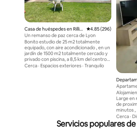
Casa de huéspedes en Rillie
Calificación promedio: 
4.85 (296)
ux-la-Pape
Un remanso de paz cerca de Lyon
Bonito estudio de 25 m2 totalmente
equipado, con aire acondicionado , en un
jardín de 1500 m2 totalmente cercado y
privado con piscina, a 8,5 km del centro
de la ciudad de Lyon , a 10 minutos del
Cerca
·
Espacios exteriores
·
Tranquilo
bonito parque de la Tête d'Or, a 15
minutos del Groupama Stade OL y a 25
Departam
minutos de Eurexpo Chassieu. Disfrute
Apartame
de su acceso a la piscina privada no
Alojamie
compartida (climatizada en verano si es
Large en 
necesario) con su Pool House, Ideal para
de proximidad, Estadio
una estancia tranquila o una escala.
minutos ,
Autobús a Lyon a 3 minutos a pie, pero se
aeropuerto. Comunicado por t
Cerca
·
Di
recomienda vehículo para las compras (
Servicios populares de
autobús A
supermercado a 25 minutos a pie )
Large. Luminoso apartamento de 90 m2.
3 dormitor