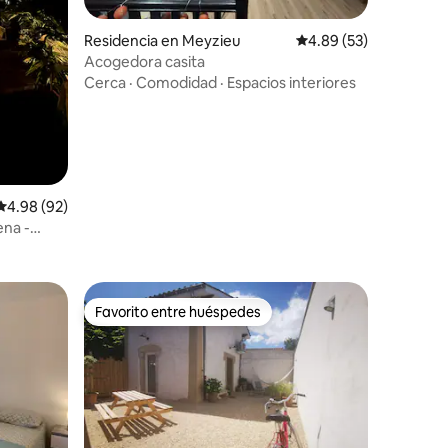
iones
Residencia en Meyzieu
Calificación promedio:
4.89 (53)
Acogedora casita
Cerca
·
Comodidad
·
Espacios interiores
Calificación promedio: 4.98 de 5; 92 evaluaciones
4.98 (92)
ena -
Favorito entre huéspedes
Favorito entre huéspedes