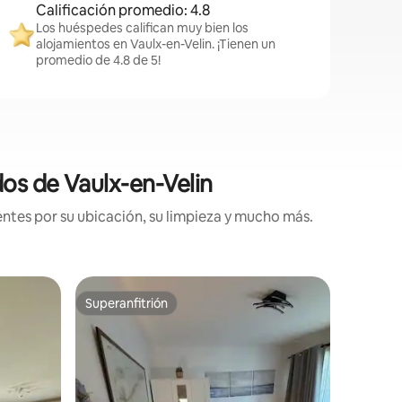
Calificación promedio: 4.8
Los huéspedes califican muy bien los
alojamientos en Vaulx-en-Velin. ¡Tienen un
promedio de 4.8 de 5!
dos de Vaulx-en-Velin
ntes por su ubicación, su limpieza y mucho más.
Residenc
Superanfitrión
Favorit
re huéspedes
Superanfitrión
Favorit
Coqueto 
Bienvenid
Relájese 
tranquilo. Disfrute de agradables pas
a la somb
en el Gr