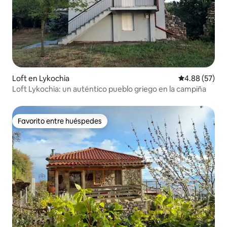
Loft en Lykochia
Calificación p
4.88 (57)
Loft Lykochia: un auténtico pueblo griego en la campiña
Favorito entre huéspedes
Favorito entre huéspedes