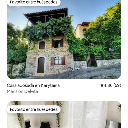
Favorito entre huéspedes
Favorito entre huéspedes
Casa adosada en Karytaina
Calificación p
4.86 (59)
Mansión Delvita
Favorito entre huéspedes
Favorito entre huéspedes