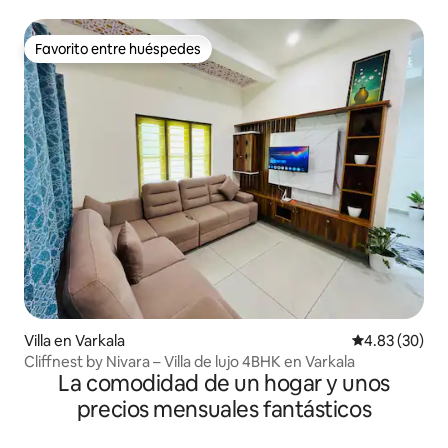
Favorito entre huéspedes
Favorito entre huéspedes
Villa en Varkala
Calificación p
4.83 (30)
Cliffnest by Nivara – Villa de lujo 4BHK en Varkala
La comodidad de un hogar y unos
precios mensuales fantásticos