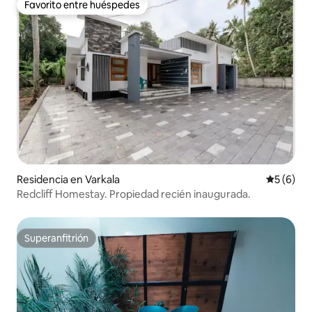
Favorito entre huéspedes
Favorito entre huéspedes
Residencia en Varkala
Calificac
5 (6)
Redcliff Homestay. Propiedad recién inaugurada.
Superanfitrión
Superanfitrión