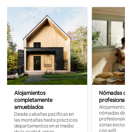
Alojamientos
Nómadas digit
completamente
profesionales 
amueblados
Alojamientos 
nómadas digita
Desde cabañas pacíficas en
profesionales d
las montañas hasta prácticos
zonas exclusiva
departamentos en el medio
con wifi.
de la ciudad, estos