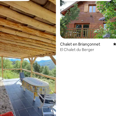
Chalet en Briançonnet
C
4.97 de 5; 127 evaluaciones
El Chalet du Berger