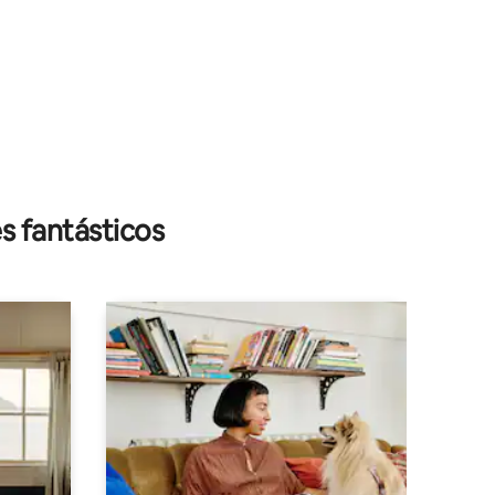
iones
s fantásticos