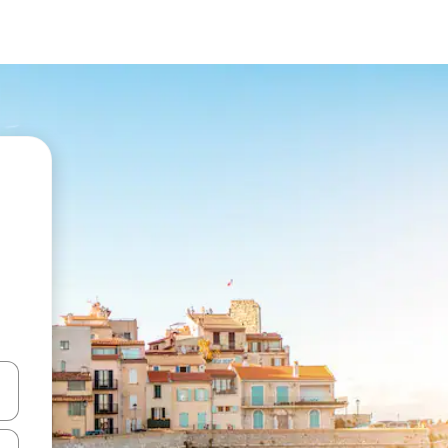
vegar usando las teclas de las flechas hacia arriba y hacia abajo, o b