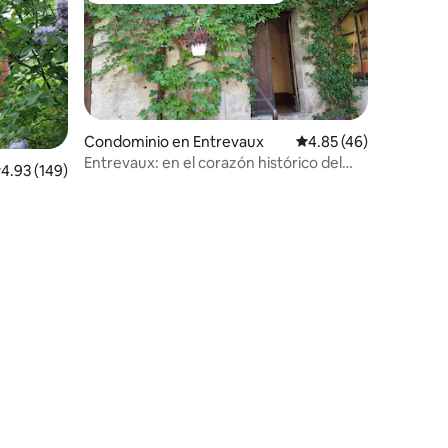
Condominio en Entrevaux
Calificación promedio:
4.85 (46)
Entrevaux: en el corazón histórico del
alificación promedio: 4.93 de 5; 149 evaluaciones
4.93 (149)
pueblo