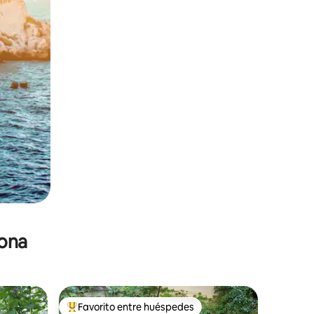
zona
Favorito entre huéspedes
re huéspedes
De los mejores en Favorito entre huéspedes