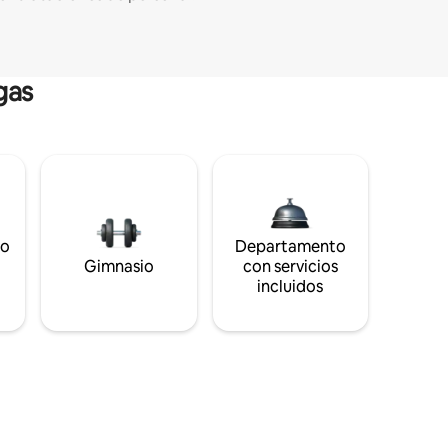
gas
to
Departamento
s
Gimnasio
con servicios
incluidos