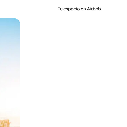
Tu espacio en Airbnb
ien tocando y deslizando la pantalla.