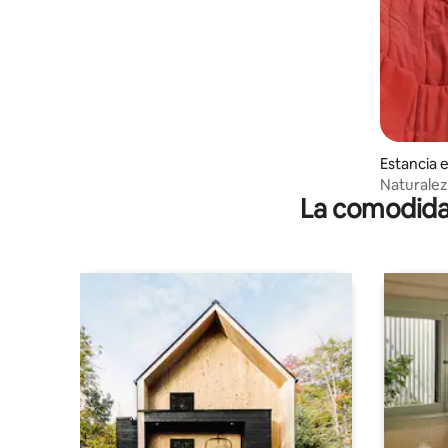
Estancia 
ette
Naturalez
La comodidad
relajación