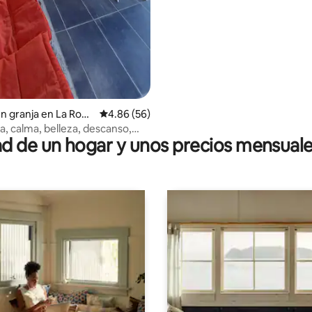
en granja en La Roch
Calificación promedio: 4.86 de 5; 56 evaluac
4.86 (56)
a, calma, belleza, descanso,
 de un hogar y unos precios mensuale
, bienvenida 👍