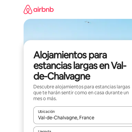
Ir
al
contenido
Alojamientos para
estancias largas en Val-
de-Chalvagne
Descubre alojamientos para estancias largas
que te harán sentir como en casa durante un
mes o más.
Ubicación
Cuando los resultados estén disponibles, podrás na
Llegada