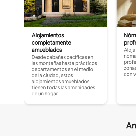
Alojamientos
Nóma
completamente
profe
amueblados
Aloj
nómad
Desde cabañas pacíficas en
profe
las montañas hasta prácticos
zonas
departamentos en el medio
con w
de la ciudad, estos
alojamientos amueblados
tienen todas las amenidades
de un hogar.
Am