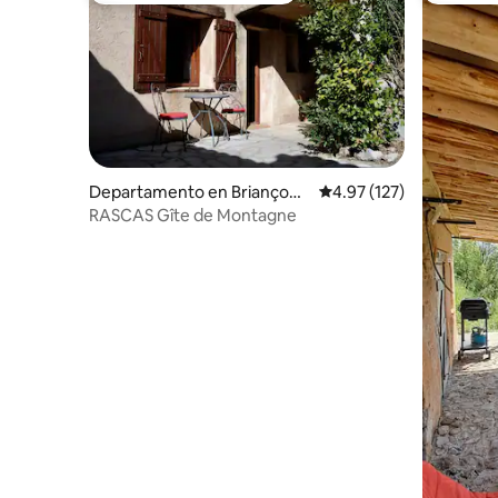
Departamento en Briançonn
Calificación promedio: 
4.97 (127)
et
RASCAS Gîte de Montagne