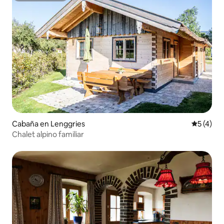
Cabaña en Lenggries
Calificac
5 (4)
Chalet alpino familiar