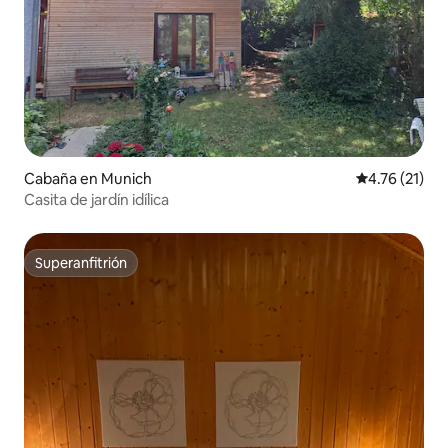
Cabaña en Munich
Calificación 
4.76 (21)
Casita de jardín idílica
Superanfitrión
Superanfitrión