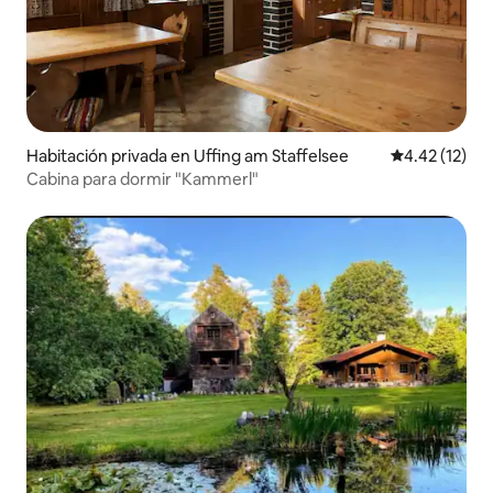
Habitación privada en Uffing am Staffelsee
Calificación 
4.42 (12)
Cabina para dormir "Kammerl"