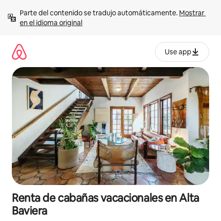
Ir
Parte del contenido se tradujo automáticamente. 
Mostrar 
al
en el idioma original
contenido
Use app
Renta de cabañas vacacionales en Alta
Baviera