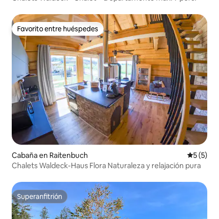
Favorito entre huéspedes
Favorito entre huéspedes
Cabaña en Raitenbuch
Calificac
5 (5)
Chalets Waldeck-Haus Flora Naturaleza y relajación pura
Superanfitrión
Superanfitrión