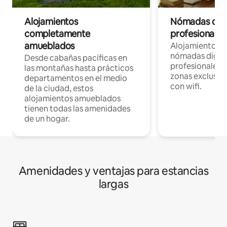
Alojamientos
Nómadas digit
completamente
profesionales 
amueblados
Alojamientos 
nómadas digita
Desde cabañas pacíficas en
profesionales d
las montañas hasta prácticos
zonas exclusiva
departamentos en el medio
con wifi.
de la ciudad, estos
alojamientos amueblados
tienen todas las amenidades
de un hogar.
Amenidades y ventajas para estancias
largas