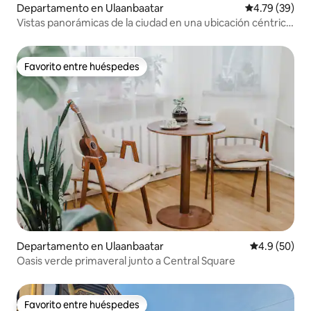
Departamento en Ulaanbaatar
Calificación 
4.79 (39)
Vistas panorámicas de la ciudad en una ubicación céntrica
privilegiada
Favorito entre huéspedes
Favorito entre huéspedes
Departamento en Ulaanbaatar
Calificación
4.9 (50)
Oasis verde primaveral junto a Central Square
Favorito entre huéspedes
Favorito entre huéspedes