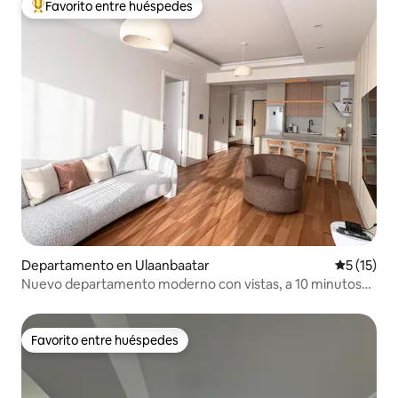
Favorito entre huéspedes
De los mejores en Favorito entre huéspedes
Departamento en Ulaanbaatar
Calificaci
5 (15)
Nuevo departamento moderno con vistas, a 10 minutos
de la plaza Sukhbaatar
Favorito entre huéspedes
Favorito entre huéspedes