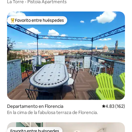
La Torre - Pistoia Apartments
Favorito entre huéspedes
De los mejores en Favorito entre huéspedes
Departamento en Florencia
Calificación p
4.83 (162)
En la cima de la fabulosa terraza de Florencia.
Favorito entre huéspedes