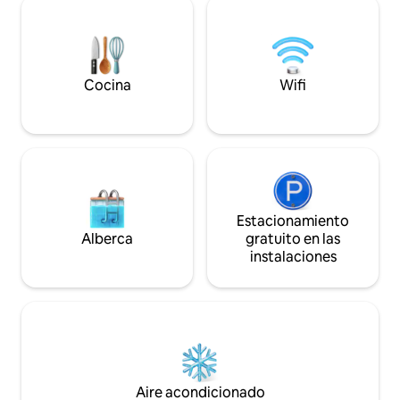
degustación de vi
accesible desde todos los rincones.
barbacoa para tod
Tenemos especial cuidado en
nuestros 4 apart
desinfectar todas las áreas críticas, en
las 7:00 p. m. si 
particular el espacio se desinfecta
antelación Amplio estacionamiento
mediante generadores de ozono. El
Cocina
Wifi
gratuito a 100 met
apartamento está recién reformado con
un gusto muy especial, mezclando
diferentes estilos en la arquitectura y el
diseño. Es un apartamento de 2 plantas
en el último piso de un edificio de
mediados del siglo XX justo a las afueras
del centro histórico de la ciudad: en la
primera planta están los dormitorios
Estacionamiento
(una suite y un segundo dormitorio), el
Alberca
gratuito en las
baño y un vestidor. La suite se presenta
instalaciones
con una elegante sala de estar con una
industria separada en vidrio y hierro que
la divide del dormitorio doble con balcón
y chimenea. El segundo dormitorio tiene
un gran armario con espejos, un buen
sofá y dos camas individuales que se
pueden disponer a voluntad. A través de
una elegante escalera de mármol blanco
Aire acondicionado