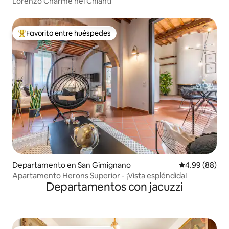
Lorenzo Charme nel Chianti
Favorito entre huéspedes
De los mejores en Favorito entre huéspedes
Departamento en San Gimignano
Calificación p
4.99 (88)
Apartamento Herons Superior - ¡Vista espléndida!
Departamentos con jacuzzi