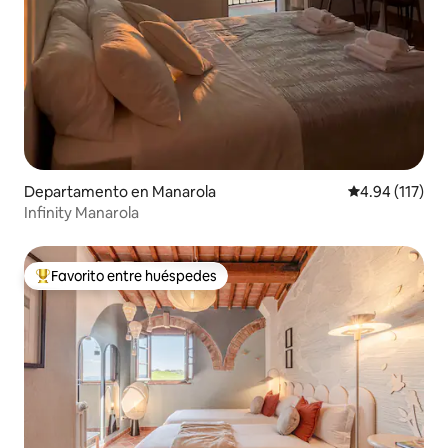
Departamento en Manarola
Calificación p
4.94 (117)
Infinity Manarola
Favorito entre huéspedes
De los mejores en Favorito entre huéspedes