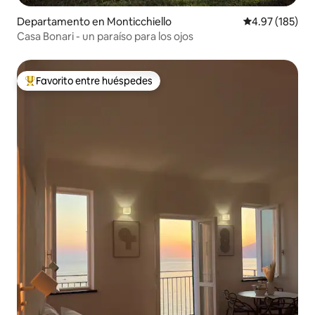
Departamento en Monticchiello
Calificación p
4.97 (185)
Casa Bonari - un paraíso para los ojos
Favorito entre huéspedes
De los mejores en Favorito entre huéspedes