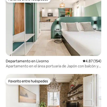
Favorito entre huéspedes
Departamento en Livorno
Calificación p
4.87 (154)
Apartamento en el área portuaria de Japón con balcón y
jacuzzi
Favorito entre huéspedes
Favorito entre huéspedes