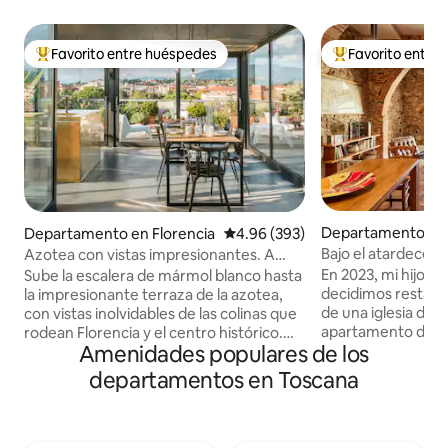
Favorito entre huéspedes
Favorito entre
De los mejores en Favorito entre huéspedes
De los mejores en
Departamento en
Departamento en Florencia
Calificación promedio: 4.96 de 5
4.96 (393)
lciano
Bajo el atardecer
Azotea con vistas impresionantes. A
pocos pasos del Duomo.
En 2023, mi hijo G
Sube la escalera de mármol blanco hasta
decidimos restaura
la impresionante terraza de la azotea,
de una iglesia de 
con vistas inolvidables de las colinas que
apartamento de do
rodean Florencia y el centro histórico.
Amenidades populares de los
tenemos 2 dormit
Este apartamento ha sido
aire acondicionado
recientemente reformado, mezclando
departamentos en Toscana
con ducha; abajo u
diferentes tipos de arquitectura y
estar con estéreo
diseño. En el apartamento hay mucho
afuera con gran vis
espacio para tu estación de trabajo
50 metros de dist
inteligente: internet es rápido y fiable,