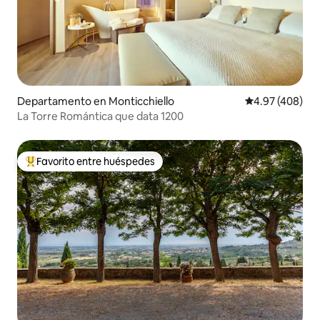
Departamento en Monticchiello
Calificación pr
4.97 (408)
La Torre Romántica que data 1200
Favorito entre huéspedes
De los mejores en Favorito entre huéspedes