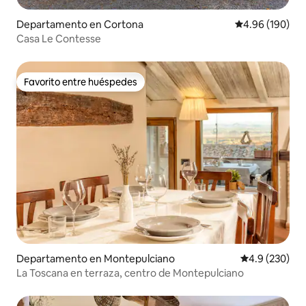
Departamento en Cortona
Calificación pr
4.96 (190)
Casa Le Contesse
Favorito entre huéspedes
Favorito entre huéspedes
Departamento en Montepulciano
Calificación p
4.9 (230)
La Toscana en terraza, centro de Montepulciano