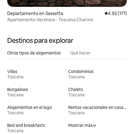
Departamento en Sassetta
Calificación p
4.92 (171)
Apartamento Verónica - Toscana Charme
Destinos para explorar
Otros tipos de alojamientos
Qué hacer
Villas
Condominios
Toscana
Toscana
Bungalows
Chalets
Toscana
Toscana
Alojamientos en el lago
Rentas vacacionales en casas con inodoro de altura accesible
Toscana
Toscana
Bed and breakfasts
Mostrar más
Toscana