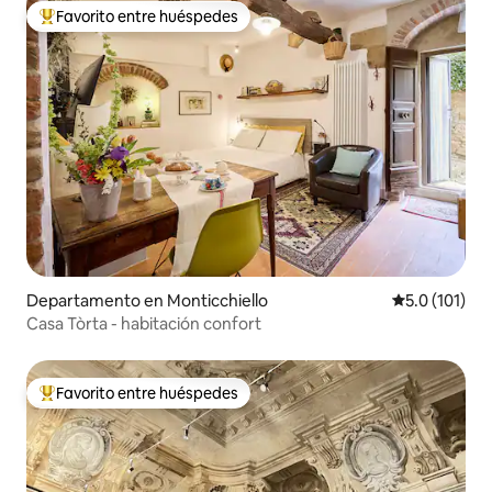
Favorito entre huéspedes
De los mejores en Favorito entre huéspedes
Departamento en Monticchiello
Calificación 
5.0 (101)
Casa Tòrta - habitación confort
Favorito entre huéspedes
De los mejores en Favorito entre huéspedes