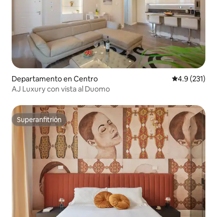
Departamento en Centro
Calificación 
4.9 (231)
AJ Luxury con vista al Duomo
Superanfitrión
Superanfitrión