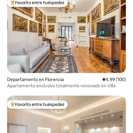
Favorito entre huéspedes
De los mejores en Favorito entre huéspedes
Departamento en Florencia
Calificación pr
4.99 (100)
Apartamento exclusivo totalmente renovado en Villa
Favorito entre huéspedes
De los mejores en Favorito entre huéspedes