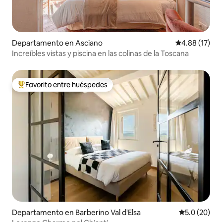
Departamento en Asciano
Calificación 
4.88 (17)
Increíbles vistas y piscina en las colinas de la Toscana
Favorito entre huéspedes
De los mejores en Favorito entre huéspedes
Departamento en Barberino Val d'Elsa
Calificación
5.0 (20)