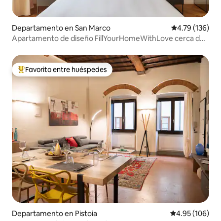
Departamento en San Marco
Calificación p
4.79 (136)
Apartamento de diseño FillYourHomeWithLove cerca de
la catedral de Milán
Favorito entre huéspedes
De los mejores en Favorito entre huéspedes
Departamento en Pistoia
Calificación pr
4.95 (106)