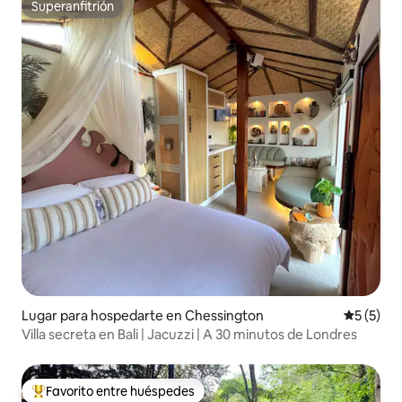
Superanfitrión
Superanfitrión
Lugar para hospedarte en Chessington
Calificac
5 (5)
Villa secreta en Bali | Jacuzzi | A 30 minutos de Londres
Favorito entre huéspedes
De los mejores en Favorito entre huéspedes