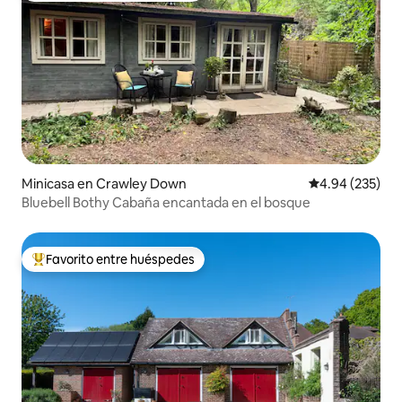
Minicasa en Crawley Down
Calificación pr
4.94 (235)
Bluebell Bothy Cabaña encantada en el bosque
Favorito entre huéspedes
De los mejores en Favorito entre huéspedes