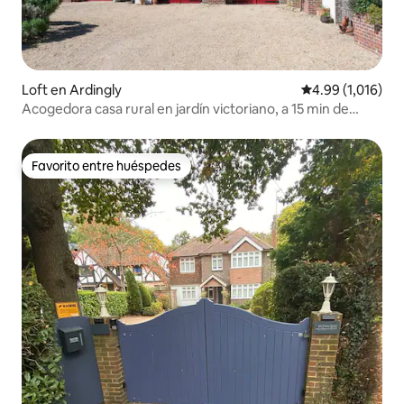
Loft en Ardingly
Calificación pro
4.99 (1,016)
Acogedora casa rural en jardín victoriano, a 15 min de
LGW
Favorito entre huéspedes
Favorito entre huéspedes