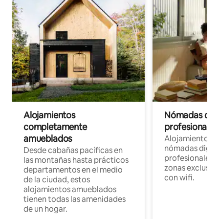
Alojamientos
Nómadas digit
completamente
profesionales 
amueblados
Alojamientos 
nómadas digita
Desde cabañas pacíficas en
profesionales d
las montañas hasta prácticos
zonas exclusiva
departamentos en el medio
con wifi.
de la ciudad, estos
alojamientos amueblados
tienen todas las amenidades
de un hogar.