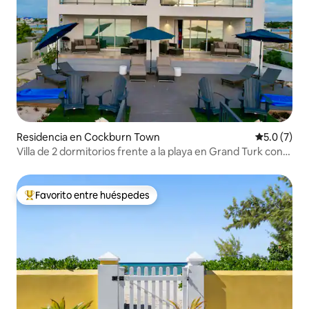
Residencia en Cockburn Town
Calificació
5.0 (7)
Villa de 2 dormitorios frente a la playa en Grand Turk con
carrito de golf incluido
Favorito entre huéspedes
De los mejores en Favorito entre huéspedes