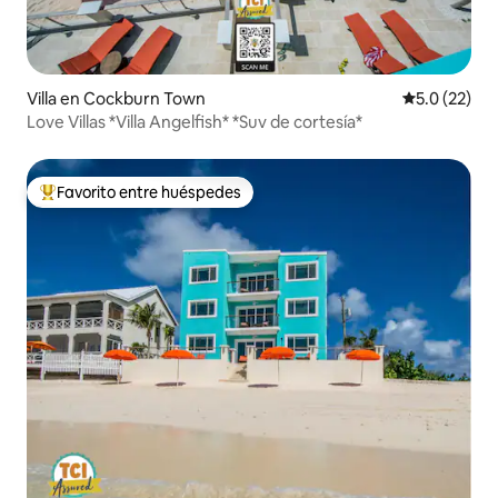
Villa en Cockburn Town
Calificación
5.0 (22)
Love Villas *Villa Angelfish* *Suv de cortesía*
Favorito entre huéspedes
De los mejores en Favorito entre huéspedes