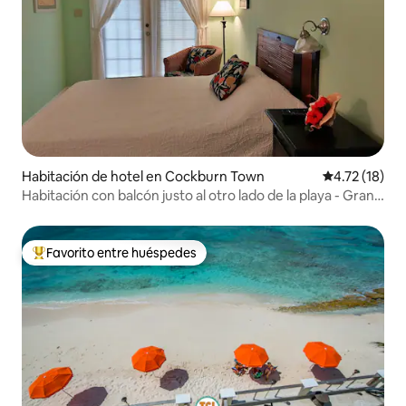
Habitación de hotel en Cockburn Town
Calificación 
4.72 (18)
Habitación con balcón justo al otro lado de la playa - Grand
TurkVibes
Favorito entre huéspedes
De los mejores en Favorito entre huéspedes