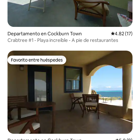
Departamento en Cockburn Town
Calificación 
4.82 (17)
Crabtree #1 - Playa increíble - A pie de restaurantes
Favorito entre huéspedes
Favorito entre huéspedes