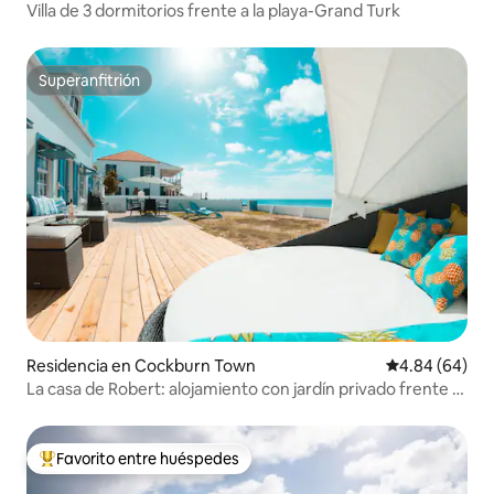
Villa de 3 dormitorios frente a la playa-Grand Turk
Superanfitrión
Superanfitrión
Residencia en Cockburn Town
Calificación p
4.84 (64)
La casa de Robert: alojamiento con jardín privado frente a
la playa
Favorito entre huéspedes
De los mejores en Favorito entre huéspedes