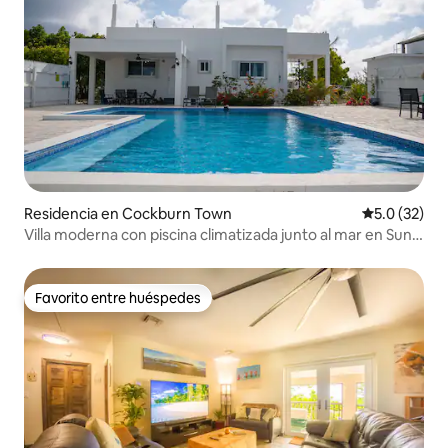
Residencia en Cockburn Town
Calificación
5.0 (32)
Villa moderna con piscina climatizada junto al mar en Sun
Sea Villas
Favorito entre huéspedes
Favorito entre huéspedes