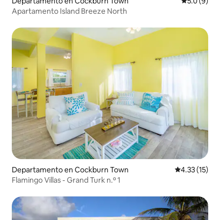
Departamento en Cockburn Town
Calificació
5.0 (9)
Apartamento Island Breeze North
Departamento en Cockburn Town
Calificación 
4.33 (15)
Flamingo Villas - Grand Turk n.º 1