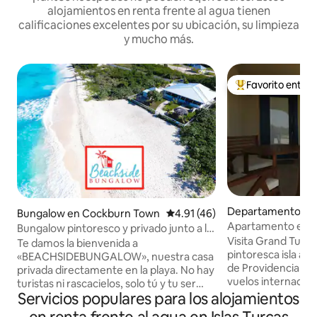
alojamientos en renta frente al agua tienen
calificaciones excelentes por su ubicación, su limpieza
y mucho más.
Favorito entre
De los mejores en
Departamento en
Bungalow en Cockburn Town
Calificación promedio: 4.91 de 
4.91 (46)
Town
Apartamento en el
Bungalow pintoresco y privado junto a la
Visita Grand Turk y
playa de Turks.
Te damos la bienvenida a
pintoresca isla a p
«BEACHSIDEBUNGALOW», nuestra casa
de Providenciales,
privada directamente en la playa. No hay
vuelos internacion
turistas ni rascacielos, solo tú y tu ser
bienvenida a Islan
Servicios populares para los alojamientos
querido en la playa. Es como si hubieras
belleza se une a la
encontrado tu propia isla privada.