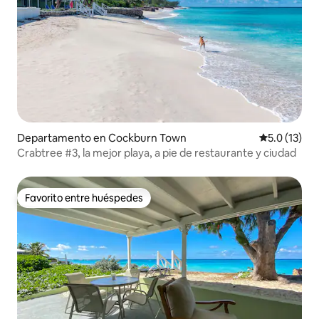
Departamento en Cockburn Town
Calificación
5.0 (13)
Crabtree #3, la mejor playa, a pie de restaurante y ciudad
Favorito entre huéspedes
Favorito entre huéspedes