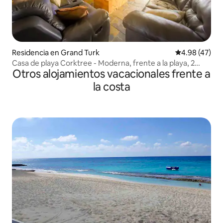
Residencia en Grand Turk
Calificación 
4.98 (47)
Casa de playa Corktree - Moderna, frente a la playa, 2
Otros alojamientos vacacionales frente a
dormitorios/3 baños
la costa