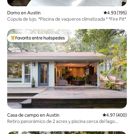
Domo en Austin
Calificación p
4.93 (195)
Cúpula de lujo. *Piscina de vaqueros climatizada * *Fire Pit*
Favorito entre huéspedes
De los mejores en Favorito entre huéspedes
Casa de campo en Austin
Calificación pr
4.97 (400)
Retiro panorámico de 2 acres y piscina cerca del lago
Austin