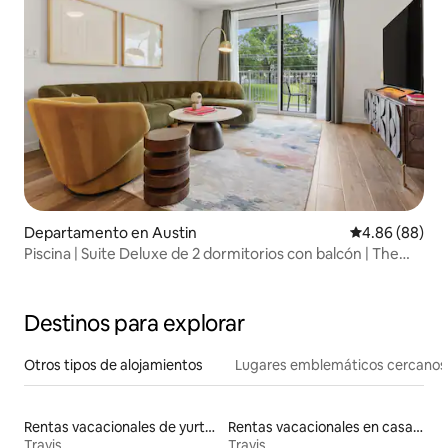
Departamento en Austin
Calificación p
4.86 (88)
Piscina | Suite Deluxe de 2 dormitorios con balcón | The
Code
Destinos para explorar
Otros tipos de alojamientos
Lugares emblemáticos cercanos
Rentas vacacionales de yurtas
Rentas vacacionales en casas en árbol
Travis
Travis