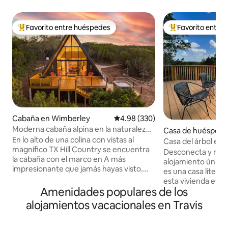
Favorito entre huéspedes
Favorito entre
De los mejores en Favorito entre huéspedes
De los mejores en
Cabaña en Wimberley
Calificación promedio: 4.98 de 5
4.98 (330)
Moderna cabaña alpina en la naturaleza
Casa de huéspede
**jacuzzi y vistas**
En lo alto de una colina con vistas al
Casa del árbol en T
magnífico TX Hill Country se encuentra
Desconecta y relá
la cabaña con el marco en A más
alojamiento único 
impresionante que jamás hayas visto.
es una casa litera
Con una mezcla de estilo de mediados
esta vivienda está
de siglo y toques artísticos, este espacio
Amenidades populares de los
árboles que bordea
es precioso. La cabaña está escondida
Esta casa persona
alojamientos vacacionales en Travis
en un bolsillo de naturaleza rodeado de 3
para disfrutar de l
acres de robles, olmos y enebros. Las
naturaleza y relajar
amplias ventanas delanteras y la terraza