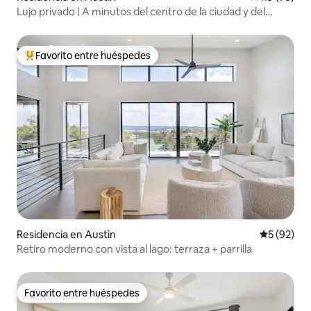
Lujo privado | A minutos del centro de la ciudad y del
aeropuerto
Favorito entre huéspedes
De los mejores en Favorito entre huéspedes
Residencia en Austin
Calificaci
5 (92)
Retiro moderno con vista al lago: terraza + parrilla
Favorito entre huéspedes
Favorito entre huéspedes