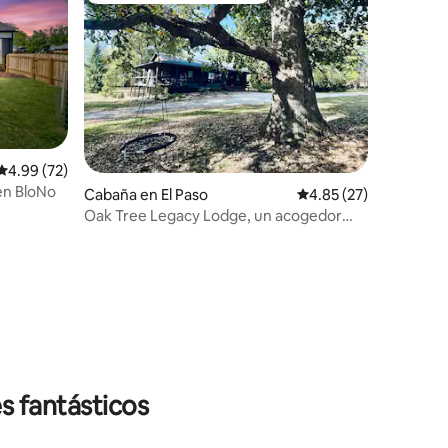
Calificación promedio: 4.99 de 5; 72 evaluaciones
4.99 (72)
 en BloNo
Cabaña en El Paso
Calificación promedio:
4.85 (27)
Oak Tree Legacy Lodge, un acogedor
refugio en una cabaña de madera
iones
s fantásticos