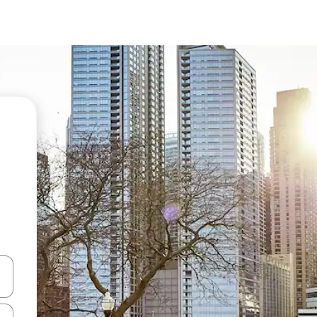
vegar usando las teclas de las flechas hacia arriba y hacia abajo, o b