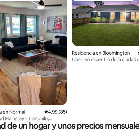
Residencia en Bloomington
Oasis en el centro de la ciudad
 4.75 de 5; 55 evaluaciones
a en Normal
Calificación promedio: 4.99 de 5; 85 evaluac
4.99 (85)
 Mainstay - Tranquilo,
 de un hogar y unos precios mensuale
 céntrico