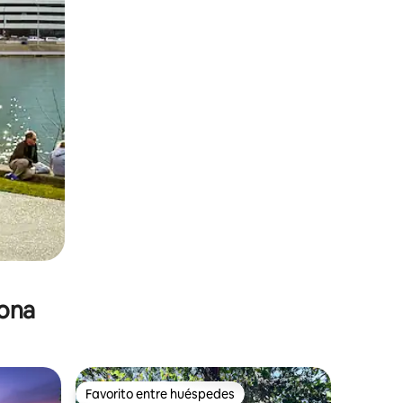
zona
Favorito entre huéspedes
re huéspedes
Favorito entre huéspedes