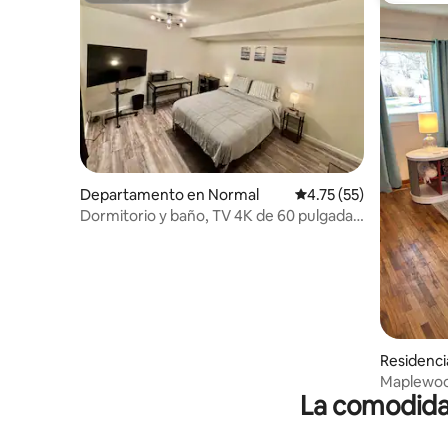
Departamento en Normal
Calificación promedio:
4.75 (55)
Dormitorio y baño, TV 4K de 60 pulgadas,
apartamento con cocina americana (B6)
Residenci
Maplewood
La comodidad
acogedor,