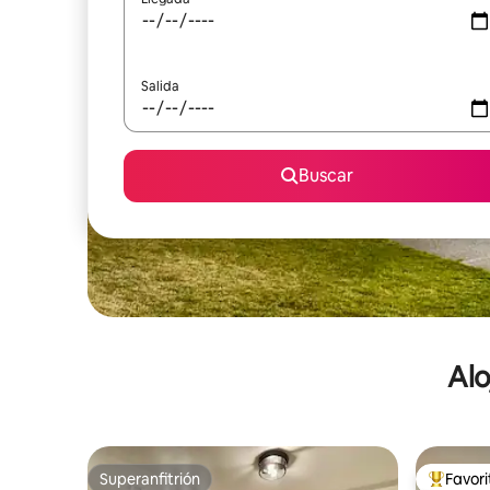
Salida
Buscar
Alo
Superanfitrión
Favor
Superanfitrión
De los m