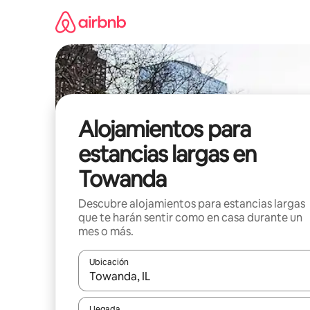
Ir
al
contenido
Alojamientos para
estancias largas en
Towanda
Descubre alojamientos para estancias largas
que te harán sentir como en casa durante un
mes o más.
Ubicación
Cuando los resultados estén disponibles, podrás na
Llegada