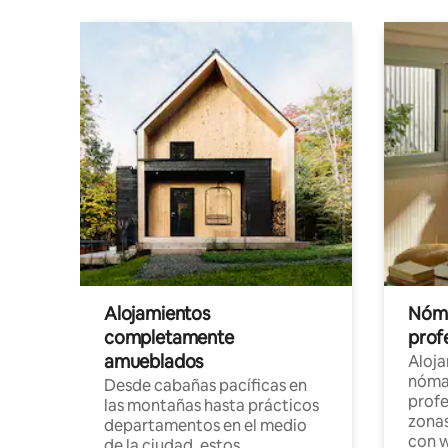
Alojamientos
Nóma
completamente
profe
amueblados
Aloj
nómad
Desde cabañas pacíficas en
profe
las montañas hasta prácticos
zonas
departamentos en el medio
con w
de la ciudad, estos