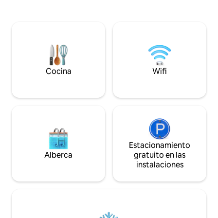
deslumbrante. Des
excepto para uso personal. PROHIBIDAS
el efecto infinity d
LAS REUNIONES DE TRABAJO, eventos y
sin aliento, crean
presentaciones comerciales. La ley
mágica con el hor
española exige que todos los huéspedes
irradia elegancia y
proporcionen la información de su
experiencia visual
pasaporte, número de teléfono,
dirección y firma a su llegada.
Cocina
Wifi
Estacionamiento
Alberca
gratuito en las
instalaciones