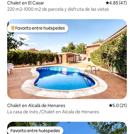
Chalet en El Casar
Calificación 
4.85 (47)
220 m2-1000 m2 de parcela y disfruta de las vistas
Favorito entre huéspedes
De los mejores en Favorito entre huéspedes
Chalet en Alcalá de Henares
Calificación
5.0 (21)
La casa de Inés./Chalet en Alcala de Henares
Favorito entre huéspedes
Favorito entre huéspedes