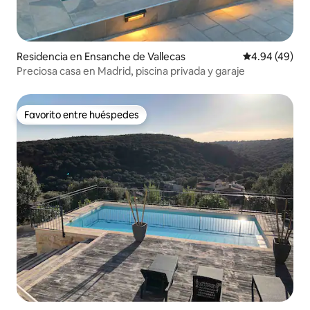
Residencia en Ensanche de Vallecas
Calificación p
4.94 (49)
Preciosa casa en Madrid, piscina privada y garaje
Favorito entre huéspedes
Favorito entre huéspedes