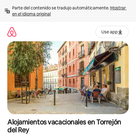
Ir
Parte del contenido se tradujo automáticamente. 
Mostrar 
al
en el idioma original
contenido
Use app
Alojamientos vacacionales en Torrejón
del Rey