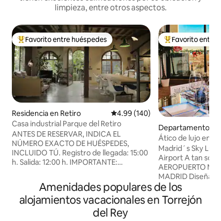
limpieza, entre otros aspectos.
Favorito entre huéspedes
Favorito entre
De los mejores en Favorito entre huéspedes
De los mejores en
Residencia en Retiro
Calificación promedio: 4.99 de 5
4.99 (140)
Casa industrial Parque del Retiro
Departamento en 
ANTES DE RESERVAR, INDICA EL
stián de los Reyes
Ático de lujo en el
NÚMERO EXACTO DE HUÉSPEDES,
personas a 10 min
Madrid´s Sky Lux
INCLUIDO TÚ. Registro de llegada: 15:00
Airport A tan solo 10 Minutos del
h. Salida: 12:00 h. IMPORTANTE:
AEROPUERTO Madrid Barajas de
PROHIBIDO HACER FIESTAS. ESTÁN
MADRID Diseñado 
TOTALMENTE PROHIBIDAS LAS
Amenidades populares de los
Personas. ¡Descubre un dúplex que
SESIONES DE FOTOS, LA GRABACIÓN DE
redefine el lujo en MADRID
alojamientos vacacionales en Torrejón
PELÍCULAS, ANUNCIOS, CANALES DE
asombroso combin
YOUTUBE, VLOGS, etc. BÁSICAMENTE
del Rey
vanguardista con 
GRABACIONES DE CUALQUIER TIPO,