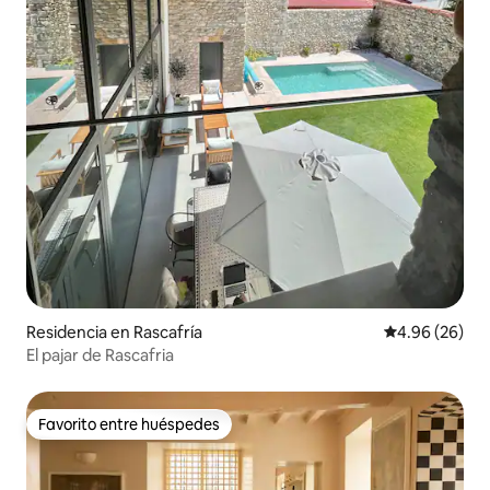
Residencia en Rascafría
Calificación p
4.96 (26)
El pajar de Rascafria
Favorito entre huéspedes
Favorito entre huéspedes