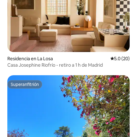
Residencia en La Losa
Calificación
5.0 (20)
Casa Josephine Riofrío - retiro a 1 h de Madrid
Superanfitrión
Superanfitrión