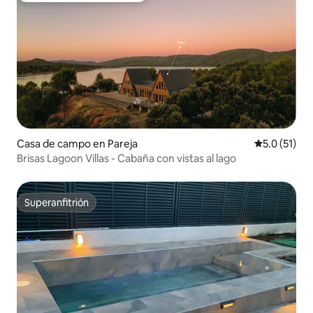
Casa de campo en Pareja
Calificación
5.0 (51)
Brisas Lagoon Villas - Cabaña con vistas al lago
Superanfitrión
Superanfitrión