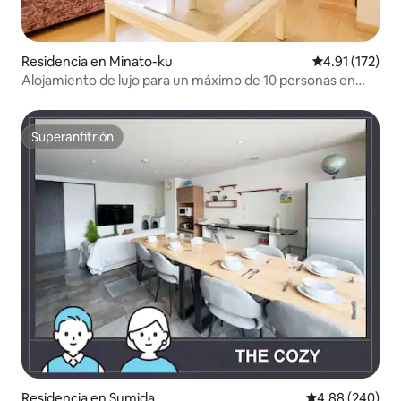
Residencia en Minato-ku
Calificación p
4.91 (172)
Alojamiento de lujo para un máximo de 10 personas en
Roppongi
Superanfitrión
Superanfitrión
Residencia en Sumida
Calificación pr
4.88 (240)