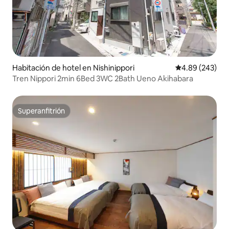
Habitación de hotel en Nishinippori
Calificación pr
4.89 (243)
Tren Nippori 2min 6Bed 3WC 2Bath Ueno Akihabara
Superanfitrión
Superanfitrión