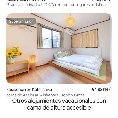
Gran casa privada/5LDK/Alrededor de lugares turísticos
Superanfitrión
Superanfitrión
Residencia en Katsushika
Calificación p
4.83 (147)
cerca de Asakusa, Akihabara, Ueno y Ginza
Otros alojamientos vacacionales con
cama de altura accesible