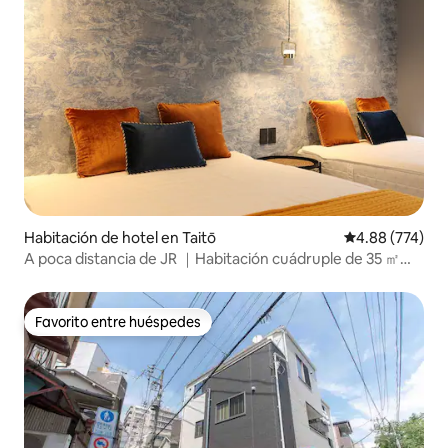
Habitación de hotel en Taitō
Calificación pr
4.88 (774)
A poca distancia de JR ｜Habitación cuádruple de 35 ㎡｜2
camas dobles con bañera
Favorito entre huéspedes
Favorito entre huéspedes