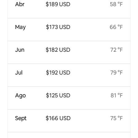
Abr
$189 USD
58 °F
May
$173 USD
66 °F
Jun
$182 USD
72 °F
Jul
$192 USD
79 °F
Ago
$125 USD
81 °F
Sept
$166 USD
75 °F