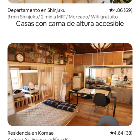
Departamento en Shinjuku
Calificación p
4.86 (69)
3 min Shinjuku/ 2 min a MRT/ Mercado/ Wifi gratuito
Casas con cama de altura accesible
Residencia en Komae
Calificación p
4.64 (33)
Komae Art House, edificio B