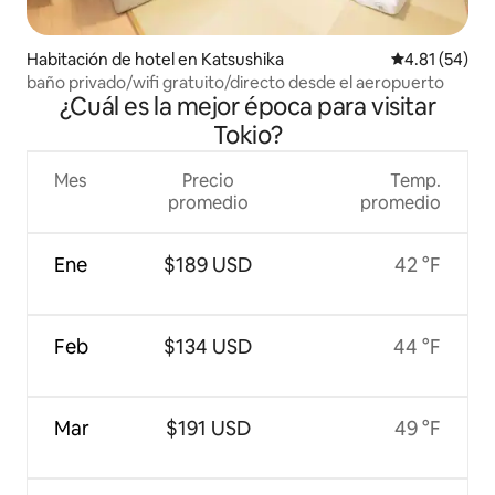
Habitación de hotel en Katsushika
Calificación 
4.81 (54)
baño privado/wifi gratuito/directo desde el aeropuerto
¿Cuál es la mejor época para visitar
Tokio?
Mes
Precio
Temp.
promedio
promedio
Ene
$189 USD
42 °F
Feb
$134 USD
44 °F
Mar
$191 USD
49 °F