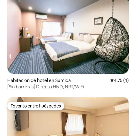
Habitación de hotel en Sumida
Calificación
4.75 (4)
[Sin barreras] Directo HND, NRT/WiFi
Favorito entre huéspedes
Favorito entre huéspedes