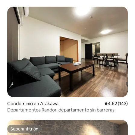
Condominio en Arakawa
Calificación p
4.62 (143)
Departamentos Randor, departamento sin barreras
Superanfitrión
Superanfitrión