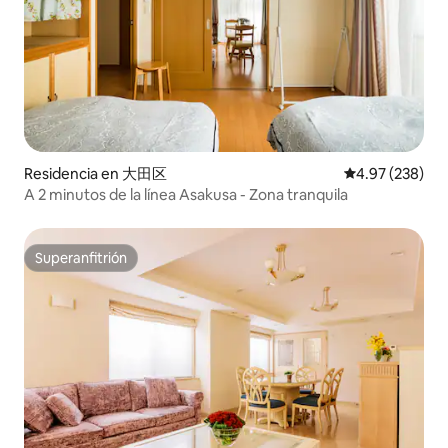
Residencia en 大田区
Calificación pr
4.97 (238)
A 2 minutos de la línea Asakusa - Zona tranquila
Superanfitrión
Superanfitrión