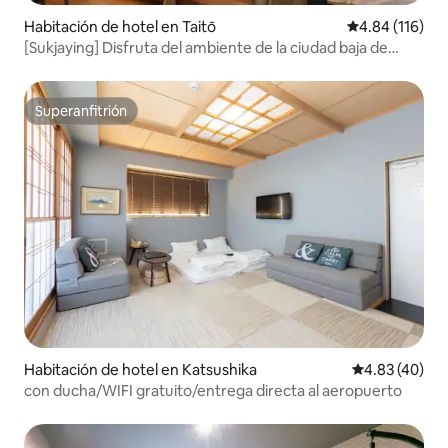
Habitación de hotel en Taitō
Calificación p
4.84 (116)
[Sukjaying] Disfruta del ambiente de la ciudad baja de
Yinggu | ¡Un cómodo espacio japonés moderno con 2
dormitorios de 60 ㎡ a 2 minutos a pie de la estación de
Iriya/6 minutos de la estación de Yinggu!
Superanfitrión
Superanfitrión
Habitación de hotel en Katsushika
Calificación 
4.83 (40)
con ducha/WIFI gratuito/entrega directa al aeropuerto