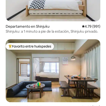
Departamento en Shinjuku
Calificación p
4.79 (991)
Shinjuku: a 1 minuto a pie de la estación, Shinjuku privado.
Favorito entre huéspedes
De los mejores en Favorito entre huéspedes