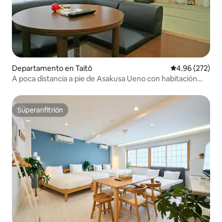
Departamento en Taitō
Calificación pr
4.96 (272)
A poca distancia a pie de Asakusa Ueno con habitación
Tatami #1-5、#1...
Superanfitrión
Superanfitrión