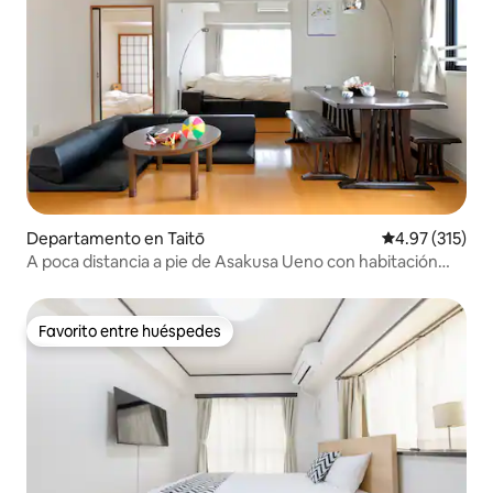
Departamento en Taitō
Calificación p
4.97 (315)
A poca distancia a pie de Asakusa Ueno con habitación
Tatami #1-5、#3...
Favorito entre huéspedes
Favorito entre huéspedes