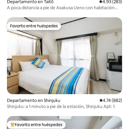
Departamento en Taitō
Calificación pr
4.93 (283)
A poca distancia a pie de Asakusa Ueno con habitación
Tatami #1-5、#2...
Favorito entre huéspedes
Favorito entre huéspedes
Departamento en Shinjuku
Calificación pr
4.74 (882)
Shinjuku: a 1 minuto a pie de la estación, Shinjuku Apt: 1.
Favorito entre huéspedes
De los mejores en Favorito entre huéspedes