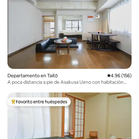
Departamento en Taitō
Calificación pr
4.96 (156)
A poca distancia a pie de Asakusa Ueno con habitación
Tatami #1-5、#5...
Favorito entre huéspedes
De los mejores en Favorito entre huéspedes