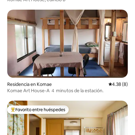
Residencia en Komae
Calificación
4.38 (8)
Komae Art House-A ４ minutos de la estación.
Favorito entre huéspedes
De los mejores en Favorito entre huéspedes