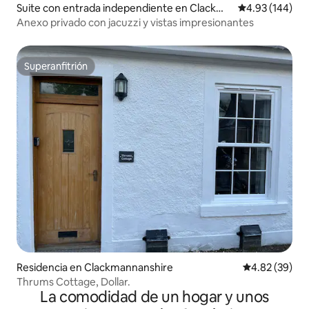
Suite con entrada independiente en Clackma
Calificación pr
4.93 (144)
nnanshire
Anexo privado con jacuzzi y vistas impresionantes
Superanfitrión
Superanfitrión
Residencia en Clackmannanshire
Calificación p
4.82 (39)
Thrums Cottage, Dollar.
La comodidad de un hogar y unos