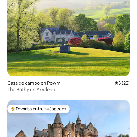
Casa de campo en Powmill
Calificaci
5 (22)
The Bothy en Arndean
Favorito entre huéspedes
De los mejores en Favorito entre huéspedes