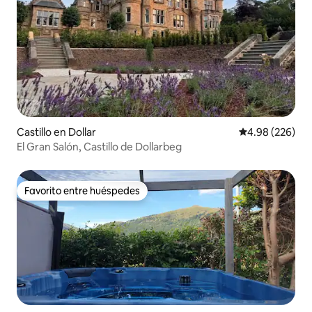
Castillo en Dollar
Calificación pr
4.98 (226)
El Gran Salón, Castillo de Dollarbeg
Favorito entre huéspedes
Favorito entre huéspedes