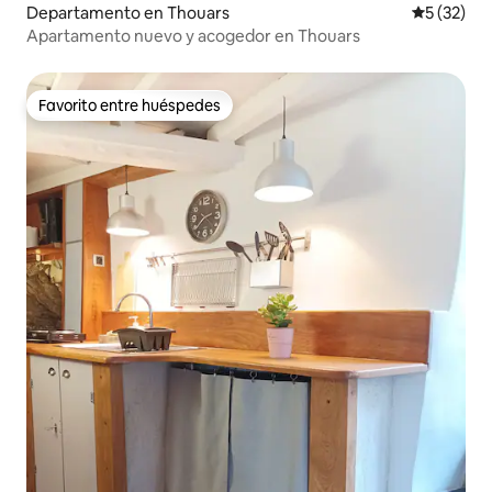
Departamento en Thouars
Calificaci
5 (32)
Apartamento nuevo y acogedor en Thouars
Favorito entre huéspedes
Favorito entre huéspedes