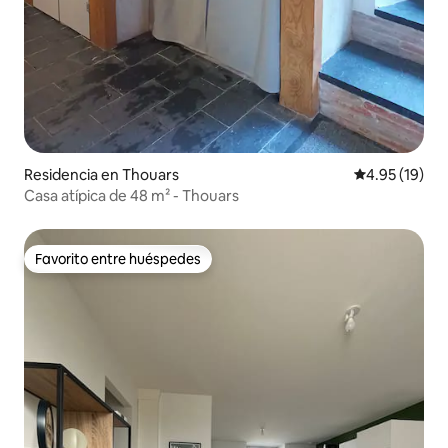
Residencia en Thouars
Calificación 
4.95 (19)
Casa atípica de 48 m² - Thouars
Favorito entre huéspedes
Favorito entre huéspedes