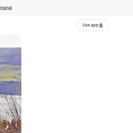
riginal
Use app
ien tocando y deslizando la pantalla.