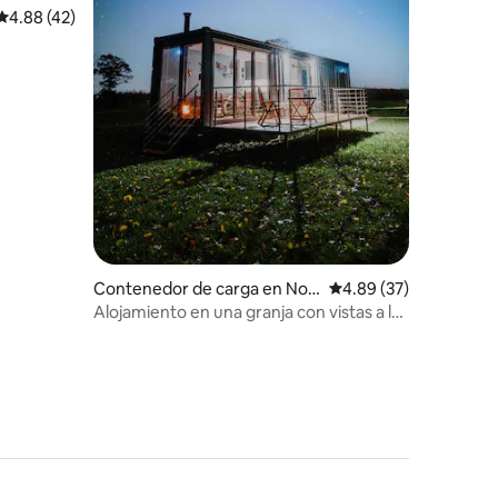
Calificación promedio: 4.88 de 5; 42 evaluaciones
4.88 (42)
iones
Contenedor de carga en Nor
Calificación promedio:
4.89 (37)
th Yorkshire
Alojamiento en una granja con vistas a la
cabaña Starry en North York Moors