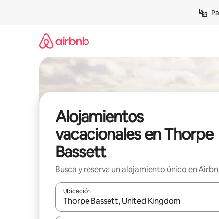
Ir
Pa
al
contenido
Alojamientos
vacacionales en Thorpe
Bassett
Busca y reserva un alojamiento único en Airb
Ubicación
Cuando los resultados estén disponibles, podrás na