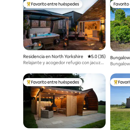
Favorito entre huéspedes
Favorito
De los mejores en Favorito entre huéspedes
Favorito
Residencia en North Yorkshire
Calificación promedio
5.0 (35)
Bungalow
Relajante y acogedor refugio con jacuzzi
Bungalow 
bajo un dosel
2 baños
Favorito entre huéspedes
Favor
De los mejores en Favorito entre huéspedes
De los m