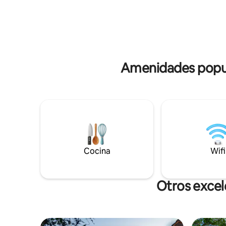
de North Yorkshire, la costa este o York.
con aparca
Hay un montón de pubs del pueblo local
un patio par
dentro de 2,5 millas de nosotros donde
millas de
se puede ir a tomar una copa o una
una gran 
comida o incluso visitar la capital de la
zona local
comida de Malton.
histórica 
Amenidades popula
Cocina
Wifi
Otros excel