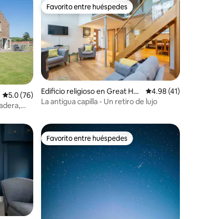
Favorito entre huéspedes
re huéspedes
Favorito entre huéspedes
Edificio religioso en Great Hab
Calificación promedio
4.98 (41)
Calificación promedio: 5.0 de 5; 76 evaluaciones
5.0 (76)
iones
ton
La antigua capilla - Un retiro de lujo
radera,
Favorito entre huéspedes
Favorito entre huéspedes