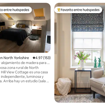
ito entre huéspedes
Favorito entre huéspedes
ejores en Favorito entre huéspedes
De los mejores en Favorito ent
4.98 de 5; 166 evaluaciones
n North Yorkshire
Calificación promedio: 4.97 de 5; 153 evaluac
4.97 (153)
alojamiento de madera para 2,
vistas elevadas épicas!
mosa zona rural de North
 Hill View Cottage es una casa
independiente, luminosa y
sala de
 cama), mientras que abajo hay
 baño. Esta casa de
ca tiene unas impresionantes
nterrumpidas de 180 grados a la
shire. También cuenta