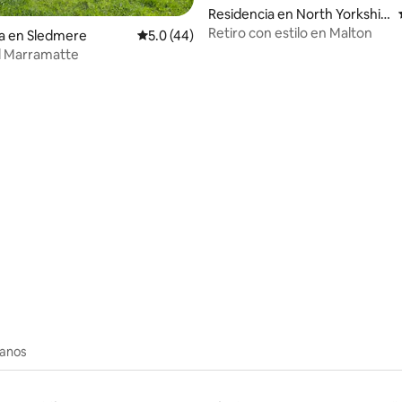
: 5.0 de 5; 40 evaluaciones
Residencia en North Yorkshir
e
Retiro con estilo en Malton
a en Sledmere
Calificación promedio: 5.0 de 5; 44 evaluac
5.0 (44)
l Marramatte
canos