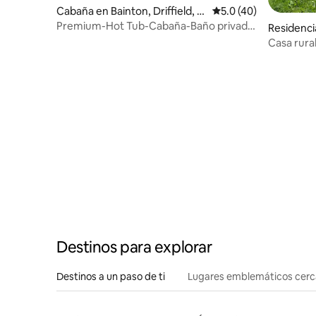
Cabaña en Bainton, Driffield, E
Calificación promedio
5.0 (40)
ast Yorkshire
Premium-Hot Tub-Cabaña-Baño privado
Residenci
con ducha
Casa rura
Destinos para explorar
Destinos a un paso de ti
Lugares emblemáticos cer