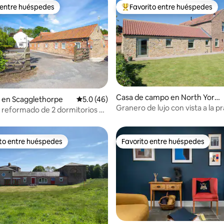
 entre huéspedes
Favorito entre huéspedes
 entre huéspedes
De los mejores en Favorito ent
: 5.0 de 5; 35 evaluaciones
Casa de campo en North Yorks
 en Scagglethorpe
Calificación promedio: 5.0 de 5; 46 evaluac
5.0 (46)
hire
Granero de lujo con vista a la p
reformado de 2 dormitorios y
cerca de York
ito entre huéspedes
Favorito entre huéspedes
ejores en Favorito entre huéspedes
Favorito entre huéspedes