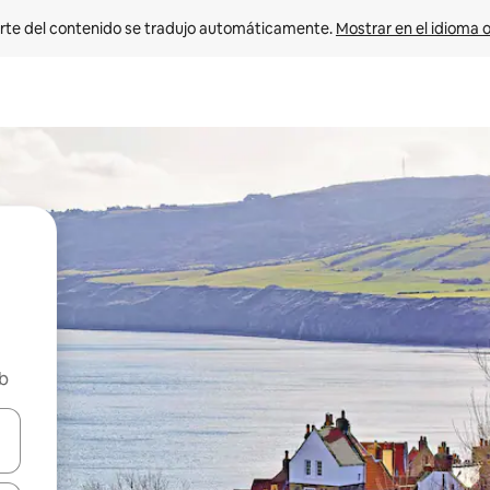
rte del contenido se tradujo automáticamente. 
Mostrar en el idioma o
nb
vegar usando las teclas de las flechas hacia arriba y hacia abajo, o b