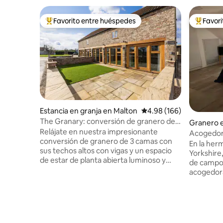
Favorito entre huéspedes
Favor
De los mejores en Favorito entre huéspedes
De los m
Estancia en granja en Malton
Calificación promedio: 
4.98 (166)
The Granary: conversión de granero de
Granero e
lujo, solo adultos
Relájate en nuestra impresionante
Acogedor 
conversión de granero de 3 camas con
¡con unas 
En la her
sus techos altos con vigas y un espacio
Yorkshire,
de estar de planta abierta luminoso y
de campo 
espacioso, todo equipado con un alto
acogedora. Arriba hay un estudio (
nivel. La propiedad está situada en
estar con
nuestra granja de trabajo en la hermosa
una cocina y un
campiña de Yorkshire, a 2 millas de
campo úni
Malton. Una base perfecta para andar en
vistas ini
bicicleta , caminar o visitar los páramos
campiña de York