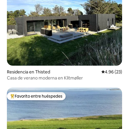
Residencia en Thisted
Calificación p
4.96 (23)
Casa de verano moderna en Klitmøller
Favorito entre huéspedes
De los mejores en Favorito entre huéspedes