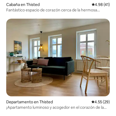
Cabaña en Thisted
Calificación 
4.98 (41)
Fantástico espacio de corazón cerca de la hermosa
naturaleza / Vorupør ciudad.
Departamento en Thisted
Calificación 
4.55 (29)
¡Apartamento luminoso y acogedor en el corazón de la
ciudad de Thisted!