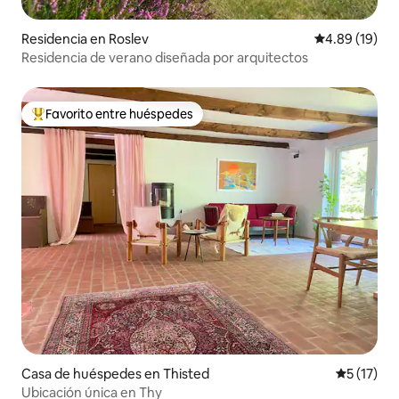
Residencia en Roslev
Calificación 
4.89 (19)
Residencia de verano diseñada por arquitectos
Favorito entre huéspedes
De los mejores en Favorito entre huéspedes
Casa de huéspedes en Thisted
Calificaci
5 (17)
Ubicación única en Thy