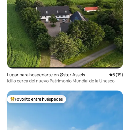
Lugar para hospedarte en Øster Assels
Calificaci
5 (19)
Idilio cerca del nuevo Patrimonio Mundial de la Unesco
Favorito entre huéspedes
De los mejores en Favorito entre huéspedes