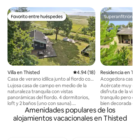
Favorito entre huéspedes
Superanfitrión
Favorito entre huéspedes
Superanfitrión
Villa en Thisted
Calificación promedio: 4.94 de 
4.94 (18)
Residencia en Thi
Casa de verano idílica junto al fiordo con
Acogedora casa de
sauna
Lujosa casa de campo en medio de la
Acércate muy cerc
naturaleza tranquila con vistas
disfruta de la vida 
panorámicas del fiordo. 4 dormitorios,
tranquilo pero cén
loft y 2 baños (uno con sauna).
bien decorada con l
Amenidades populares de los
Acogedora cocina-comedor con estufa
cocina moderna sal
de leña y luminosa sala de estar con
buenos dormitorio
alojamientos vacacionales en Thisted
vistas. Playa privada, gran terraza y 2,3
armario. Los terr
hectáreas de bosque y prado de playa,
pocos pasos de lo
con un poco de suerte se pueden ver
anfitriones de la 
ciervos en el jardín. Juego de columpios,
las famosas olas de Co