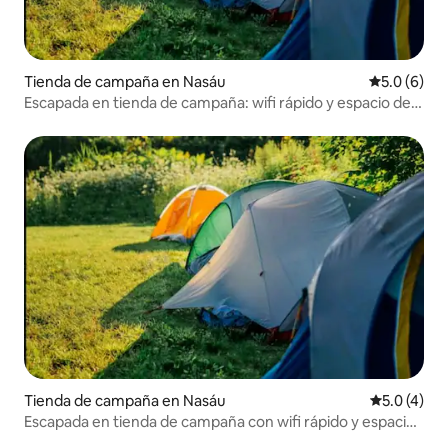
Tienda de campaña en Nasáu
Calificació
5.0 (6)
Escapada en tienda de campaña: wifi rápido y espacio de
trabajo
Tienda de campaña en Nasáu
Calificació
5.0 (4)
Escapada en tienda de campaña con wifi rápido y espacio
para trabajar