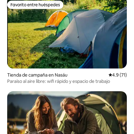
Favorito entre huéspedes
Favorito entre huéspedes
Tienda de campaña en Nasáu
Calificación
4.9 (71)
Paraíso al aire libre: wifi rápido y espacio de trabajo