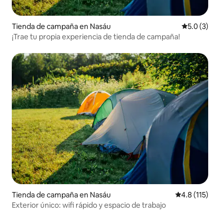
Tienda de campaña en Nasáu
Calificació
5.0 (3)
¡Trae tu propia experiencia de tienda de campaña!
Tienda de campaña en Nasáu
Calificación 
4.8 (115)
Exterior único: wifi rápido y espacio de trabajo