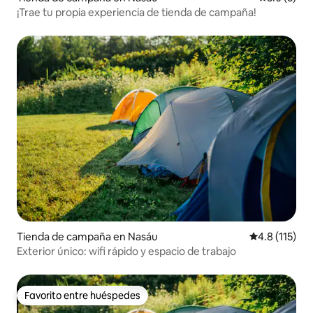
¡Trae tu propia experiencia de tienda de campaña!
Tienda de campaña en Nasáu
Calificación 
4.8 (115)
Exterior único: wifi rápido y espacio de trabajo
Favorito entre huéspedes
Favorito entre huéspedes