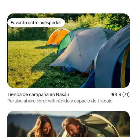
Favorito entre huéspedes
Favorito entre huéspedes
Tienda de campaña en Nasáu
Calificación
4.9 (71)
Paraíso al aire libre: wifi rápido y espacio de trabajo