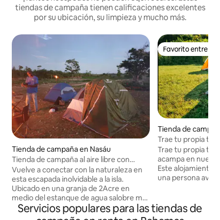
tiendas de campaña tienen calificaciones excelentes
por su ubicación, su limpieza y mucho más.
Favorito entre h
Favorito entre h
Tienda de campañ
Trae tu propia tie
rápido y espacio d
Tienda de campaña en Nasáu
Trae tu propia ti
acampa en nuestro
Tienda de campaña al aire libre con
Este alojamiento 
chimenea en una granja
Vuelve a conectar con la naturaleza en
una persona avent
esta escapada inolvidable a la isla.
que quiera experim
Ubicado en una granja de 2Acre en
terrenos de acamp
medio del estanque de agua salobre más
propiedad de nues
Servicios populares para las tiendas de
grande de Nassau, conocido como
acceso al porche d
Bonefish Pond. Te conectarás con la