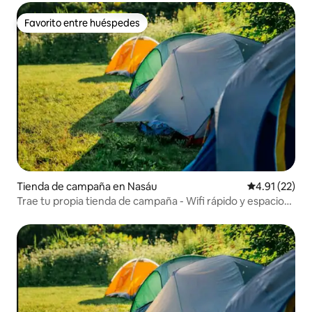
Favorito entre huéspedes
Favorito entre huéspedes
Tienda de campaña en Nasáu
Calificación 
4.91 (22)
Trae tu propia tienda de campaña - Wifi rápido y espacio
de trabajo