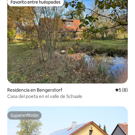
Favorito entre huéspedes
Favorito entre huéspedes
Residencia en Bengerstorf
Calificac
5 (8)
Casa del poeta en el valle de Schaale
Superanfitrión
Superanfitrión