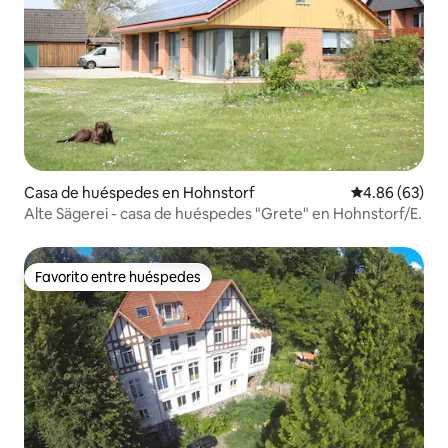
Casa de huéspedes en Hohnstorf
Calificación p
4.86 (63)
Alte Sägerei - casa de huéspedes "Grete" en Hohnstorf/E.
Favorito entre huéspedes
Favorito entre huéspedes