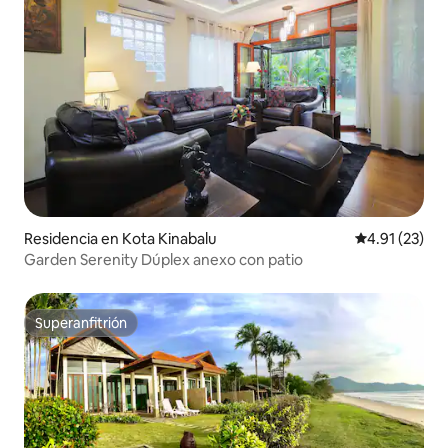
Residencia en Kota Kinabalu
Calificación 
4.91 (23)
Garden Serenity Dúplex anexo con patio
Superanfitrión
Superanfitrión