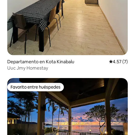
Departamento en Kota Kinabalu
Calificación
4.57 (7)
Uuc Jmy Homestay
Favorito entre huéspedes
Favorito entre huéspedes