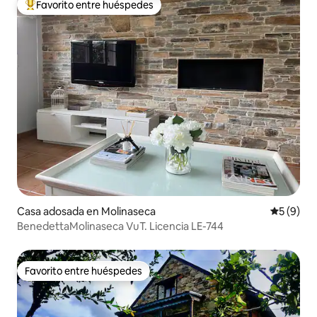
Favorito entre huéspedes
De los mejores en Favorito entre huéspedes
Casa adosada en Molinaseca
Calificac
5 (9)
BenedettaMolinaseca VuT. Licencia LE-744
Favorito entre huéspedes
Favorito entre huéspedes