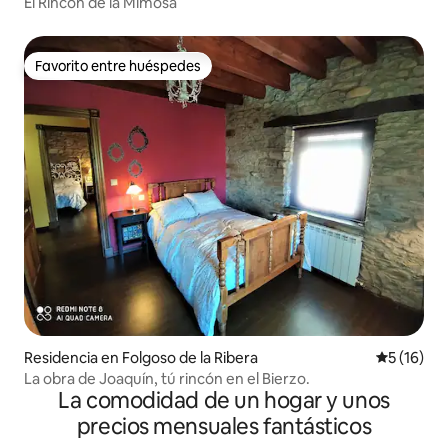
El Rincón de la Mimosa
Favorito entre huéspedes
Favorito entre huéspedes
Residencia en Folgoso de la Ribera
Calificaci
5 (16)
La obra de Joaquín, tú rincón en el Bierzo.
La comodidad de un hogar y unos
precios mensuales fantásticos