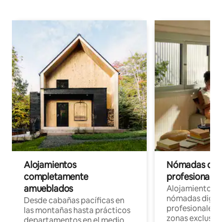
Alojamientos
Nómadas digit
completamente
profesionales 
amueblados
Alojamientos 
nómadas digita
Desde cabañas pacíficas en
profesionales d
las montañas hasta prácticos
zonas exclusiva
departamentos en el medio