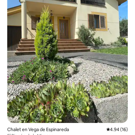
Chalet en Vega de Espinareda
Calificación 
4.94 (16)