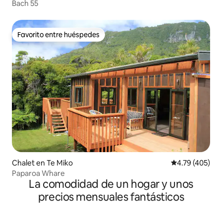
Bach 55
Favorito entre huéspedes
Favorito entre huéspedes
Chalet en Te Miko
Calificación p
4.79 (405)
Paparoa Whare
La comodidad de un hogar y unos
precios mensuales fantásticos