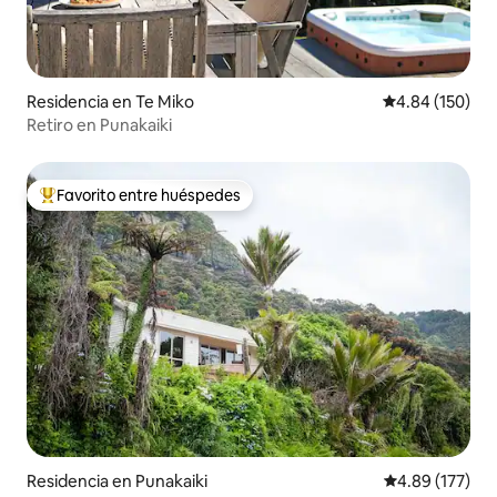
Residencia en Te Miko
Calificación pr
4.84 (150)
Retiro en Punakaiki
Favorito entre huéspedes
De los mejores en Favorito entre huéspedes
Residencia en Punakaiki
Calificación p
4.89 (177)