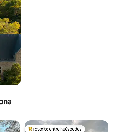
zona
Favorito entre huéspedes
re huéspedes
De los mejores en Favorito entre huéspedes