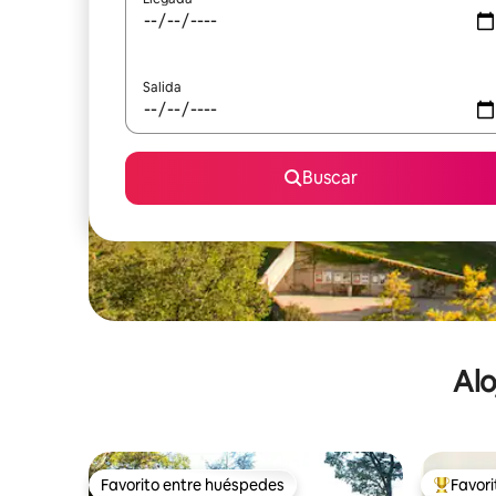
Salida
Buscar
Alo
Favorito entre huéspedes
Favor
Favorito entre huéspedes
De los m