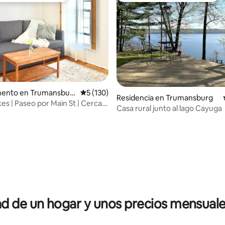
ento en Trumansbur
Calificación promedio: 5 de 5; 130 evaluac
5 (130)
4.93 de 5; 103 evaluaciones
Residencia en Trumansburg
es | Paseo por Main St | Cerca
Casa rural junto al lago Cayuga
/Cornell
 de un hogar y unos precios mensuale