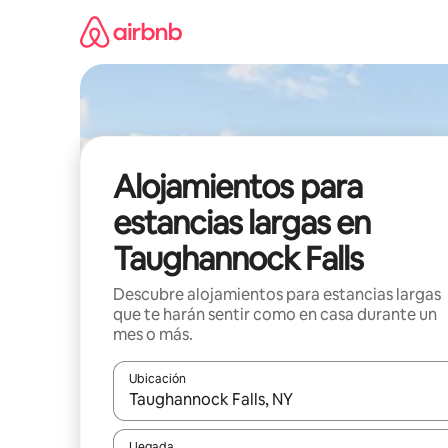
Ir
al
contenido
Alojamientos para
estancias largas en
Taughannock Falls
Descubre alojamientos para estancias largas
que te harán sentir como en casa durante un
mes o más.
Ubicación
Cuando los resultados estén disponibles, podrás na
Llegada