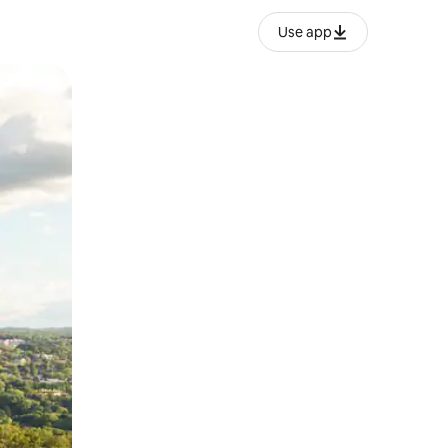
Use app
ien tocando y deslizando la pantalla.