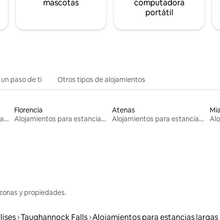
mascotas
computadora
portátil
 un paso de ti
Otros tipos de alojamientos
Florencia
Atenas
Mi
Alojamientos para estancias largas
Alojamientos para estancias largas
Alojamientos para estancias largas
zonas y propiedades.
lises
Taughannock Falls
Alojamientos para estancias largas