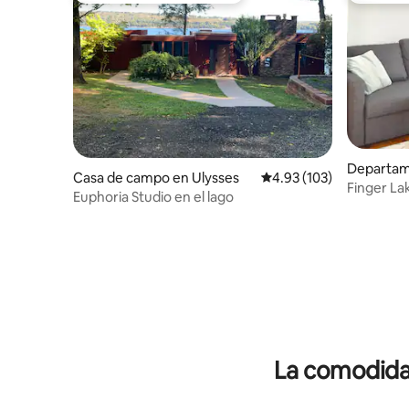
Departam
Casa de campo en Ulysses
Calificación promedio: 
4.93 (103)
g
Finger Lak
Euphoria Studio en el lago
de Ithaca
La comodidad