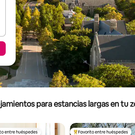
jamientos para estancias largas en tu 
ito entre huéspedes
Favorito entre huéspedes
ejores en Favorito entre huéspedes
De los mejores en Favorito ent