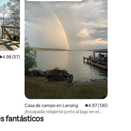
iones
Calificación promedio: 4.98 de 5; 57 evaluaciones
4.98 (57)
Casa de campo en Lansing
Calificación promedio: 
4.97 (130)
¡Escapada relajante junto al lago en el
s fantásticos
lago Cayuga!