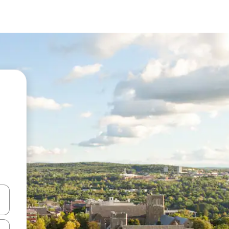
vegar usando las teclas de las flechas hacia arriba y hacia abajo, o b