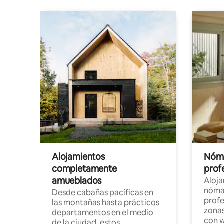
Alojamientos
Nóma
completamente
profe
amueblados
Aloj
nómad
Desde cabañas pacíficas en
profe
las montañas hasta prácticos
zonas
departamentos en el medio
con w
de la ciudad, estos