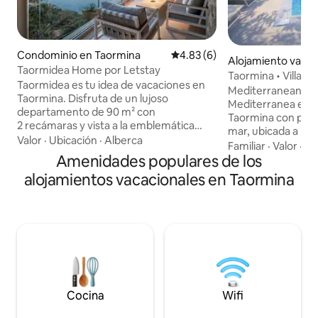
Condominio en Taormina
Calificación promedio: 4.83 de
4.83 (6)
Alojamiento vacac
Taormidea Home por Letstay
ormina
Taormina • Villa con
Taormidea es tu idea de vacaciones en
privada
Mediterranean Sea
Taormina. Disfruta de un lujoso
Mediterranea es una
departamento de 90 m² con
Taormina con piscin
2 recámaras y vista a la emblemática
mar, ubicada a po
Isola Bella. Completa con un apacible
Valor
·
Ubicación
·
Alberca
histórico. Ofrece 
Familiar
·
Valor
·
Ac
jardín con alberca compartida, cuenta
Amenidades populares de los
aire libre con un ja
con un amplio balcón con
de comedor al aire 
alojamientos vacacionales en Taormina
impresionantes vistas al mar,
salón junto a la pis
2 habitaciones prémium con camas
luminosos y están
matrimoniales, 2 baños modernos,
con todas las com
cocina completa, Wi-Fi de alta velocidad,
propiedad tambié
aire acondicionado y estacionamiento
estacionamiento p
privado gratuito en las instalaciones.
música. Perfecto p
Administrado profesionalmente, con
grupos que buscan 
una llegada sin complicaciones y total
y una estancia exc
privacidad, forma parte de una
Cocina
Wifi
residencia verdaderamente exclusiva
para quienes buscan lo mejor de