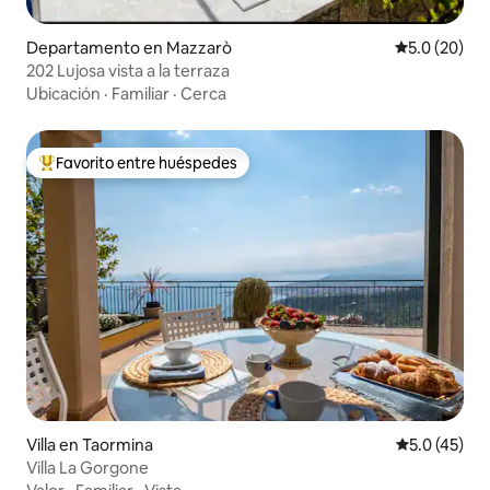
Departamento en Mazzarò
Calificación
5.0 (20)
202 Lujosa vista a la terraza
Ubicación
·
Familiar
·
Cerca
Favorito entre huéspedes
De los mejores en Favorito entre huéspedes
Villa en Taormina
Calificación
5.0 (45)
Villa La Gorgone