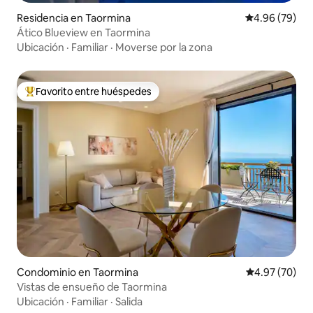
Residencia en Taormina
Calificación p
4.96 (79)
Ático Blueview en Taormina
Ubicación
·
Familiar
·
Moverse por la zona
Favorito entre huéspedes
De los mejores en Favorito entre huéspedes
Condominio en Taormina
Calificación p
4.97 (70)
Vistas de ensueño de Taormina
Ubicación
·
Familiar
·
Salida