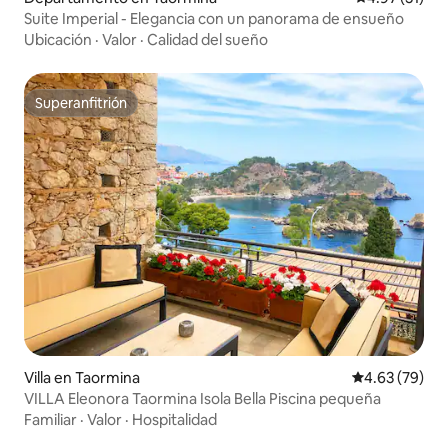
Suite Imperial - Elegancia con un panorama de ensueño
Ubicación
·
Valor
·
Calidad del sueño
Superanfitrión
Superanfitrión
Villa en Taormina
Calificación p
4.63 (79)
VILLA Eleonora Taormina Isola Bella Piscina pequeña
Familiar
·
Valor
·
Hospitalidad