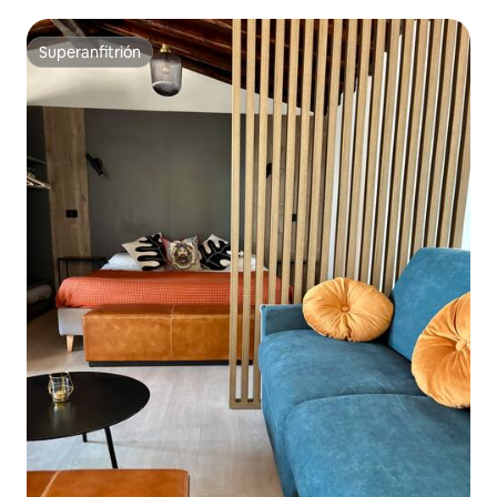
Superanfitrión
Superanfitrión