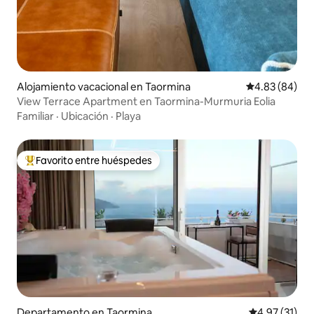
Alojamiento vacacional en Taormina
Calificación p
4.83 (84)
View Terrace Apartment en Taormina-Murmuria Eolia
Familiar
·
Ubicación
·
Playa
Favorito entre huéspedes
De los mejores en Favorito entre huéspedes
Departamento en Taormina
Calificación 
4.97 (31)