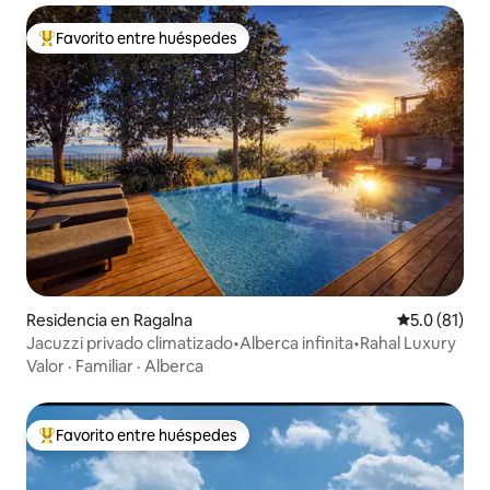
Favorito entre huéspedes
De los mejores en Favorito entre huéspedes
Residencia en Ragalna
Calificación
5.0 (81)
Jacuzzi privado climatizado•Alberca infinita•Rahal Luxury
Valor
·
Familiar
·
Alberca
Favorito entre huéspedes
De los mejores en Favorito entre huéspedes