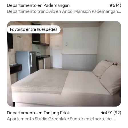
Departamento en Pademangan
Calificac
5 (4)
Departamento tranquilo en Ancol Mansion Pademangan
JKT
Favorito entre huéspedes
Favorito entre huéspedes
Departamento en Tanjung Priok
Calificación 
4.91 (92)
Apartamento Studio Greenlake Sunter en el norte de
Yakarta