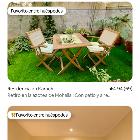
Favorito entre huéspedes
Favorito entre huéspedes
Residencia en Karachi
Calificación p
4.94 (69)
Retiro en la azotea de Mohalla | Con patio y aire
acondicionado
Favorito entre huéspedes
De los mejores en Favorito entre huéspedes