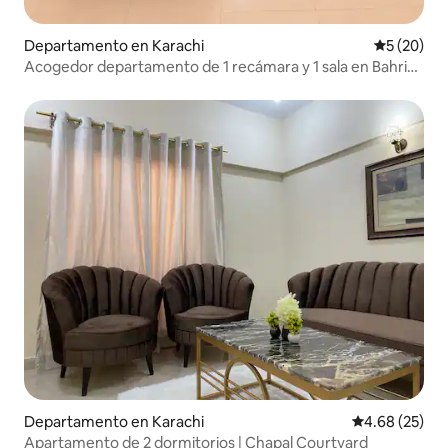
Departamento en Karachi
Calificaci
5 (20)
Acogedor departamento de 1 recámara y 1 sala en Bahria
Town, Karachi
Departamento en Karachi
Calificación p
4.68 (25)
Apartamento de 2 dormitorios | Chapal Courtyard